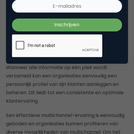
Verbinding
Het gaat niet meer alleen om de aanwezigheid via
álle kanalen, maar juist om het verbinden van die
kanalen. Het kan heel complex zijn om al deze
kanalen met elkaar te koppelen en op een juiste
manier te beheren. Kies ervoor om complexiteit te
verminderen met één platform waarop klant- en
productdata worden verzameld en opgeslagen.
Wanneer alle informatie op één plek wordt
verzameld kan een organisaties eenvoudig een
persoonlijk profiel van zijn klanten aanleggen en
beheren. Dit leidt tot een consistente en optimale
klantervaring.
Een effectieve multichannel-ervaring is eenvoudig
geboden en organisaties kunnen profiteren van
diverse mogelijkheden van multichannel. Om het