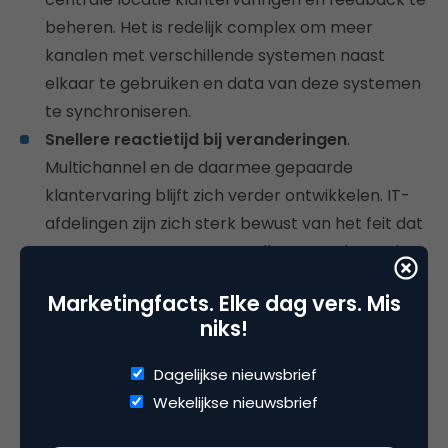
beheren. Het is redelijk complex om meer
kanalen met verschillende systemen naast
elkaar te gebruiken en data van deze systemen
te synchroniseren.
Snellere reactietijd bij veranderingen
.
Multichannel en de daarmee gepaarde
klantervaring blijft zich verder ontwikkelen. IT-
afdelingen zijn zich sterk bewust van het feit dat
e-commercesystemen sneller veranderen dan
traditionele systemen. Multichannel omvat de
Marketingfacts. Elke dag vers. Mis
hele organisatie, dus een nieuwe benadering op
niks!
het gebied van systeemontwikkeling is gewenst.
Dit houdt in dat IT-systemen moeten worden
Dagelijkse nieuwsbrief
vernieuwd om deze ontwikkeling bij te blijven.
Wekelijkse nieuwsbrief