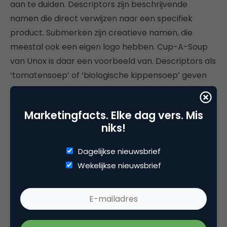
aan te duiden. Descriptors zijn beschrijvende
namen die direct verwijzen naar een specifiek
product. Submerken zijn creatieve namen, die
meestal ook een eigen logo hebben. Cup-A-Soup
van Unox is daar een voorbeeld van. Descriptors als
‘tomatensoep’ of ‘biologische kippensoep’ geven
aan om welke productvariant het gaat.
Marketingfacts. Elke dag vers. Mis
Er is geen succesformule voor het kiezen van een
niks!
merknaamstrategie. Wel zijn er een aantal
algemene overwegingen. Een monomerkstrategie
Dagelijkse nieuwsbrief
is efficiënter, maar kent wel een groter risico op
Wekelijkse nieuwsbrief
verzwakking van merkassociaties als steeds meer
producten of activiteiten onder het merk worden
gevoerd. Een multimerkstrategie vergt hogere
investeringen, maar geeft wel meer flexibiliteit om