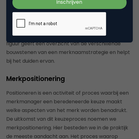
kopers in verschillende categorieën aan te
spreken. Overigens is het in de praktijk niet altijd
duidelijk wat de merknaamstrategie van een
onderneming is. Soms worden ook meerdere
strategieën tegelijk toegepast. Het onderstaande
figuur geeft een overzicht van de verschillende
bouwstenen van een merknaamstrategie en helpt
bij het duiden ervan.
Merkpositionering
Positioneren is een activiteit of proces waarbij een
merkmanager een beredeneerde keuze maakt
welke aspecten van het merk worden benadrukt.
De uitkomst van dit keuzeproces noemen we
merkpositionering. Hier besteden we in de praktijk
de meeste aandacht aan. Het proces waarop