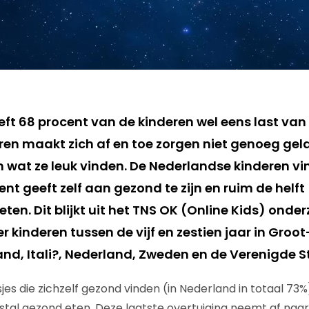
ft 68 procent van de kinderen wel eens last van 
eren maakt zich af en toe zorgen niet genoeg gel
n wat ze leuk vinden. De Nederlandse kinderen vi
nt geeft zelf aan gezond te zijn en ruim de helft
ten. Dit blijkt uit het TNS OK (Online Kids) onde
 kinderen tussen de vijf en zestien jaar in Groot
land, Itali?, Nederland, Zweden en de Verenigde S
es die zichzelf gezond vinden (in Nederland in totaal 73%)
stal gezond eten. Deze laatste overtuiging neemt af na