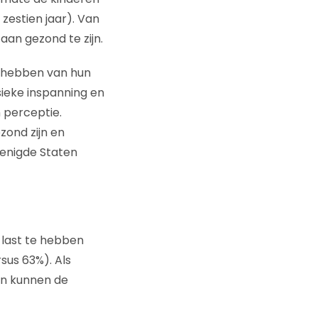
estien jaar). Van
aan gezond te zijn.
n hebben van hun
sieke inspanning en
n perceptie.
ezond zijn en
renigde Staten
 last te hebben
sus 63%). Als
en kunnen de