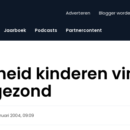
Adverteren
Blogger word
Jaarboek
Podcasts
Partnercontent
eid kinderen vi
 gezond
ruari 2004, 09:09