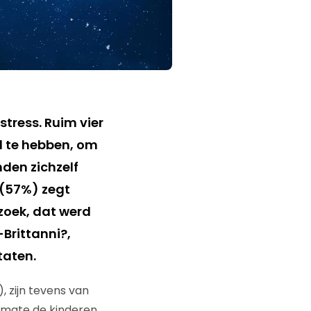
stress. Ruim vier
d te hebben, om
nden zichzelf
 (57%) zegt
rzoek, dat werd
-Brittanni?,
taten.
, zijn tevens van
armate de kinderen