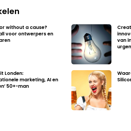
kelen
 or without a cause?
Creat
ll voor ontwerpers en
innov
aren
van i
urgen
uit Londen:
Waaro
ationele marketing, AI en
Silico
en’ 50+-man