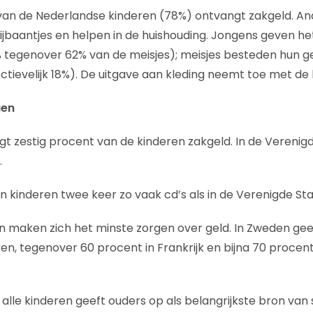
 van de Nederlandse kinderen (78%) ontvangt zakgeld. A
baantjes en helpen in de huishouding. Jongens geven het
% tegenover 62% van de meisjes); meisjes besteden hun ge
tievelijk 18%). De uitgave aan kleding neemt toe met de le
gen
gt zestig procent van de kinderen zakgeld. In de Verenigd
.
n kinderen twee keer zo vaak cd’s als in de Verenigde Sta
n maken zich het minste zorgen over geld. In Zweden ge
en, tegenover 60 procent in Frankrijk en bijna 70 procen
n alle kinderen geeft ouders op als belangrijkste bron van 