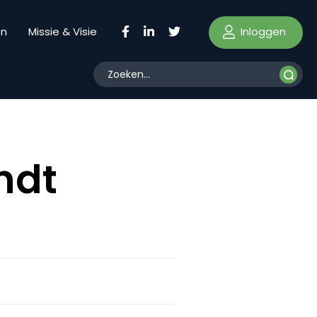
Inloggen
en
Missie & Visie
ndt