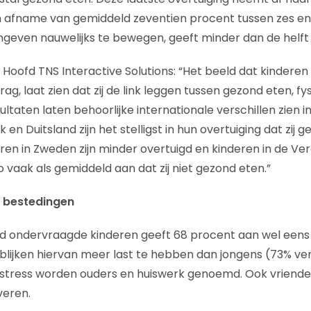
afname van gemiddeld zeventien procent tussen zes en z
ngeven nauwelijks te bewegen, geeft minder dan de helft 
oofd TNS Interactive Solutions: “Het beeld dat kindere
g, laat zien dat zij de link leggen tussen gezond eten, fy
ltaten laten behoorlijke internationale verschillen zien i
k en Duitsland zijn het stelligst in hun overtuiging dat zij g
ren in Zweden zijn minder overtuigd en kinderen in de Ve
 vaak als gemiddeld aan dat zij niet gezond eten.”
n bestedingen
nd ondervraagde kinderen geeft 68 procent aan wel eens
 blijken hiervan meer last te hebben dan jongens (73% ver
 stress worden ouders en huiswerk genoemd. Ook vriend
veren.