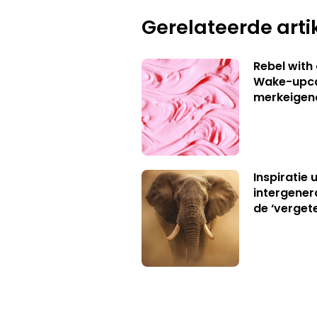
Gerelateerde arti
Rebel with
Wake-upca
merkeigen
Inspiratie 
intergener
de ‘verget