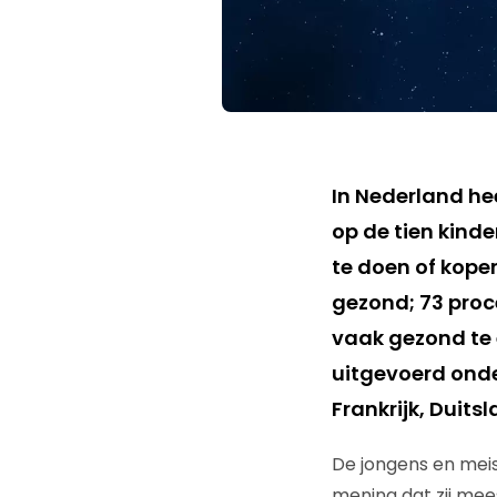
In Nederland hee
op de tien kind
te doen of kope
gezond; 73 proce
vaak gezond te e
uitgevoerd onder
Frankrijk, Duits
De jongens en meisj
mening dat zij mee