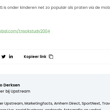
 is onder kinderen net zo populair als praten via de mobi
lobal.com/tnsokstudy2004
Kopieer link
o Derksen
er bij
Upstream
er Upstream, Marketingfacts, Arnhem Direct, SportNext, Trav
xor Live, social business, onderwijs, fotografie en vader!