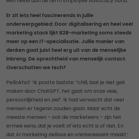
een hekel aan de term Employee Advocacy haha.’
Er zit iets heel fascinerends in jullie
onderwerpgebied: Door digitalisering en heel veel
marketing stack lijkt B2B-marketing soms steeds
meer op een IT-specialisatie. Jullie manier van
denken gaat juist heel erg uit van de menselijke
inbreng. De oprechtheid van menselijk contact.
Overschatten we tech?
Pellinkhof: ‘Ik postte laatste: “chill, laat je niet gek
maken door ChatGPT, het gaat om onze visie,
persoonlijkheid en ziel”. Ik had verwacht dat veel
mensen er tegenin zouden gaan. Maar echt de
meeste mensen – ook de marketeers – zijn het
ermee eens, dat je voelt of iets echt is of niet. En
dat AI marketing zielloos en oninteressant maakt.’