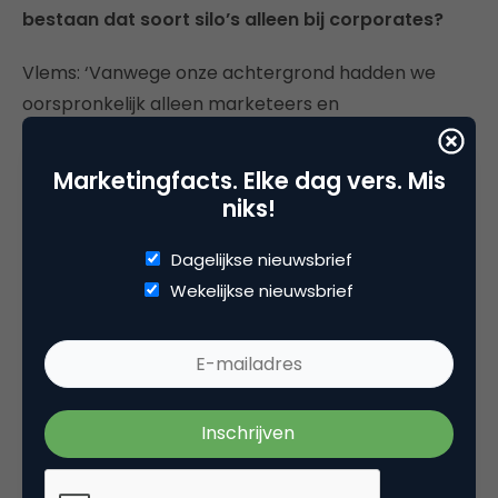
bestaan dat soort silo’s alleen bij corporates?
Vlems: ‘Vanwege onze achtergrond hadden we
oorspronkelijk alleen marketeers en
communicatiemensen in onze workshop, maar
steeds vaker zaten er HR-mensen in de zaal. Vaak
Marketingfacts. Elke dag vers. Mis
zelfs meegenomen door hun marketingcollega’s!
niks!
Maar dat laatste is een trend die we in de markt
sowieso zien: groeiende samenwerking tussen de
Dagelijkse nieuwsbrief
marketeers en de recruiters.’
Wekelijkse nieuwsbrief
Pelinkhof: ‘Het start toch vaak bij communicatie of
marketing. De meeste organisaties zoeken nu al
samenwerking met HR. Niet alleen bij grote
organisaties, ook in het MKB+, daar is het
eenvoudiger in te richten.’