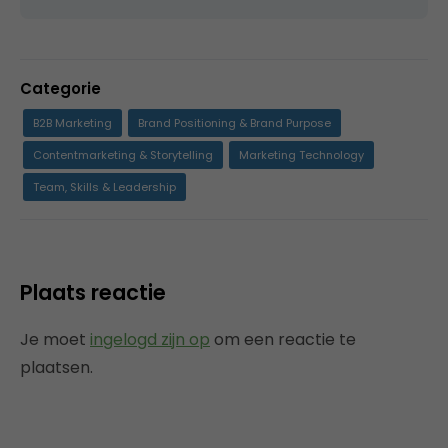
Categorie
B2B Marketing
Brand Positioning & Brand Purpose
Contentmarketing & Storytelling
Marketing Technology
Team, Skills & Leadership
Plaats reactie
Je moet
ingelogd zijn op
om een reactie te
plaatsen.