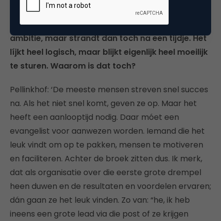
Het planmatig oppakken van marketing via eigen
medewerkers begint heel vaak met een hoop
ambitie, maar strandt dan toch na een tijdje. Het
líjkt heel logisch, maar blijkt eigenlijk heel moeilijk
te sturen. Waarom is dat toch?
Pellinkhof: ‘De meeste mensen streven snel succes
na. Als het niet snel komt, geven ze op. Maar het
heeft een aanlooptijd nodig. Daar móet een
evangelist voor aanwezen worden. Iemand die het
leuk vindt om op te pakken, mensen te motiveren
en faciliteren. Achter de broek zitten dus. Ik merk,
dat als organisatie over die eerste grote drempel
heen duwen en de resultaten en voordelen ervaren;
dán gaan ze het leuk vinden. Zo van: “he, ik heb
ineens een grote lead via die post of ze krijgen