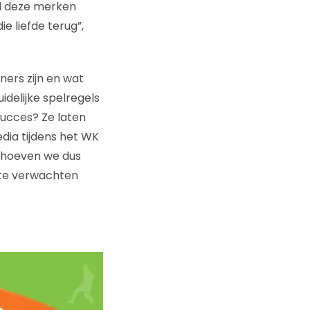
“Al deze merken
e liefde terug”,
ers zijn en wat
idelijke spelregels
 succes? Ze laten
edia tijdens het WK
’ hoeven we dus
 te verwachten