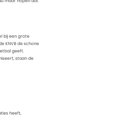
. Nu maar hopen dat
l bij een grote
n de KNVB de schone
etbal geeft.
niseert, staan de
ies heeft,