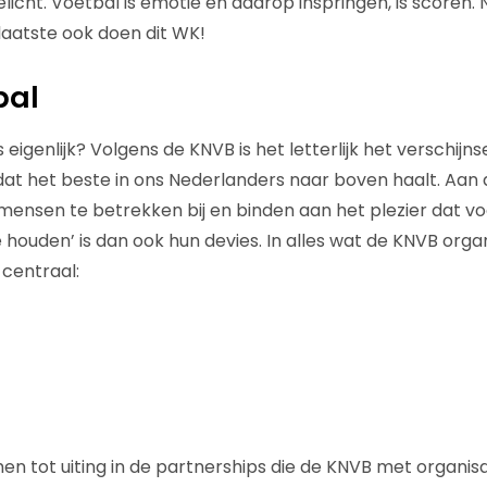
elicht. Voetbal is emotie en daarop inspringen, is scoren
 laatste ook doen dit WK!
bal
eigenlijk? Volgens de KNVB is het letterlijk het verschijnse
dat het beste in ons Nederlanders naar boven haalt. Aa
mensen te betrekken bij en binden aan het plezier dat vo
 houden’ is dan ook hun devies. In alles wat de KNVB orga
centraal:
 tot uiting in de partnerships die de KNVB met organisat