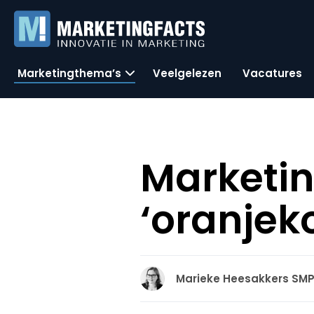
Marketingthema’s
Veelgelezen
Vacatures
Marketi
‘oranjeko
Marieke Heesakkers SM