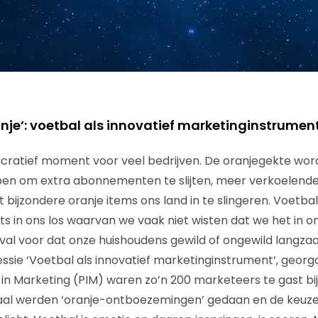
nje’: voetbal als innovatief marketinginstrumen
lucratief moment voor veel bedrijven. De oranjegekte wo
n om extra abonnementen te slijten, meer verkoelende 
 bijzondere oranje items ons land in te slingeren. Voetba
s in ons los waarvan we vaak niet wisten dat we het in o
geval voor dat onze huishoudens gewild of ongewild langza
ssie ‘Voetbal als innovatief marketinginstrument’, georg
in Marketing (PIM) waren zo’n 200 marketeers te gast bij 
aal werden ‘oranje-ontboezemingen’ gedaan en de keuze