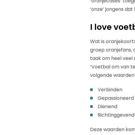
‘oranjecases’ toeg
‘onze’ jongens dat
I love voet
Wat is oranjekoorts 
groep oranjefans, 
taak om heel veel 
‘Voetbal om van te
volgende waarden 
Verbinden
Gepassioneerd
Dienend
Richtinggevend
Deze waarden komen