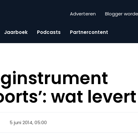
Adverteren
Blogger word
Jaarboek
Podcasts
Partnercontent
nginstrument
orts’: wat lever
5 juni 2014, 05:00
P