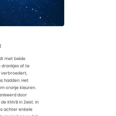
t
rdt met beide
drankjes af te
l verbroedert,
ns hadden. Het
am oranje kleuren.
aniseerd door
de KNVB in Zeist. In
s achter enkele