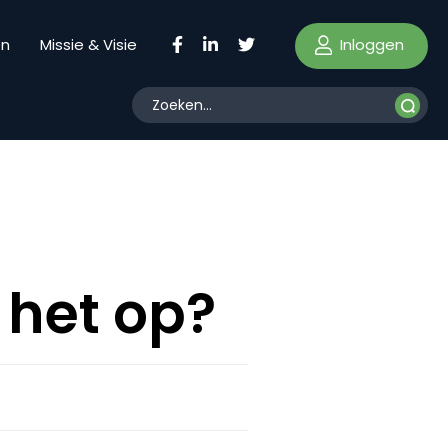
Inloggen
en
Missie & Visie
t het op?