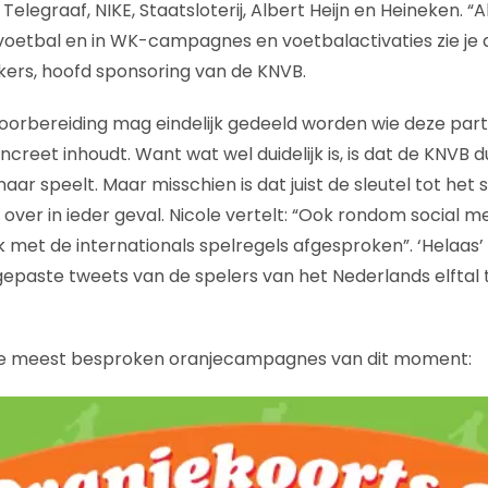
elegraaf, NIKE, Staatsloterij, Albert Heijn en Heineken. 
oetbal en in WK-campagnes en voetbalactivaties zie je di
kers, hoofd sponsoring van de KNVB.
rbereiding mag eindelijk gedeeld worden wie deze partn
creet inhoudt. Want wat wel duidelijk is, is dat de KNVB du
aar speelt. Maar misschien is dat juist de sleutel tot het
 over in ieder geval. Nicole vertelt: “Ook rondom social m
k met de internationals spelregels afgesproken”. ‘Helaas
epaste tweets van de spelers van het Nederlands elftal
de meest besproken oranjecampagnes van dit moment: