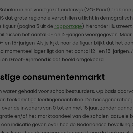
Scholen in het voortgezet onderwijs (VO-Raad) trok een
S dat grote regionale verschillen uitlicht in demografisc
 figuur (pagina 5 uit de
rapportage
) hieronder illustreert
il tussen het aantal 0- en 12-jarigen weergegeven. Maar 
 en 15-jarigen. Als je kijkt naar de figuur blijkt dat het aan
d momenteel lager ligt dan het aantal 12- en 15-jarigen. A
en Groot-Rijnmond is dat beeld omgekeerd.
stige consumentenmarkt
ven water gehaald voor schoolbestuurders. Op basis daar
 toekomstige leerlingenaantallen. De basisgeneratiecij
tie over de inwoners van 0 tot en met 18 jaar, zonder aan
atie en/of het marktaandeel van die scholen; actuele b
n een indicatie geven over hoe de Nederlandse bevolking z
ok in kaart hoe de consumentenmarkt van de toekomst z