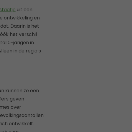
staatje
uit een
he ontwikkeling en
 dat. Daarin is het
óók het verschil
tal 0-jarigen in
lleen in de regio’s
van kunnen ze een
fers geven
names over
evolkingsaantallen
ich ontwikkelt.
ich over