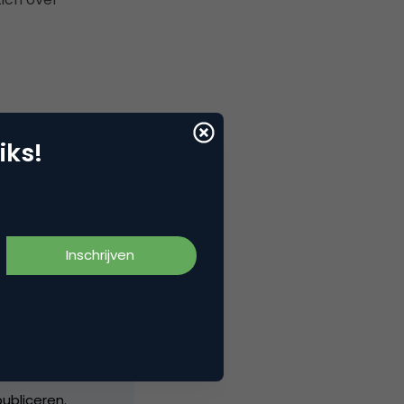
iks!
ng ligt mijn
 socials.
ubliceren.