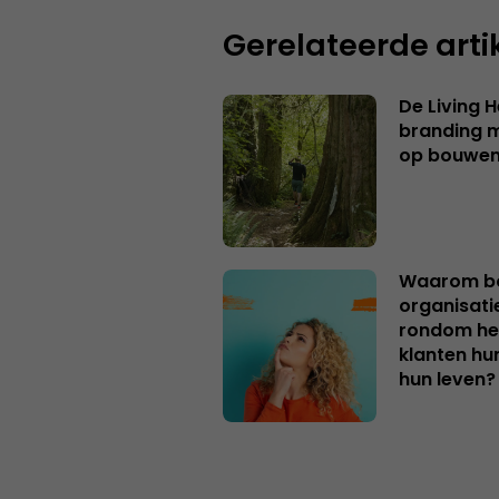
Gerelateerde arti
De Living 
branding me
op bouwe
Waarom bo
organisati
rondom het
klanten hu
hun leven?