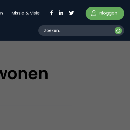
Inloggen
en
Missie & Visie
 wonen