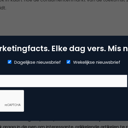
dt.
ketingfacts. Elke dag vers. Mis n
Kopieer link
Dagelijkse nieuwsbrief
Wekelijkse nieuwsbrief
as Romers
teur bij
Marketingfacts
chrijft als redacteur voor Marketingfacts. Binnen de marketi
sse in branding en (online) communicatie via bijvoorbeeld de
k graag in de pen om interessante, prikkelende artikelen te p