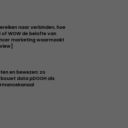
ereiken naar verbinden, hoe
 of WOW de belofte van
encer marketing waarmaakt
rview]
ten en bewezen: zo
rbouwt data pDOOH als
ormancekanaal