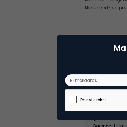
Nederland versprei
Mar
Deel dit artikel
Thom
Redac
Thomas Romers s
grootste intere
Daarnaast klim i