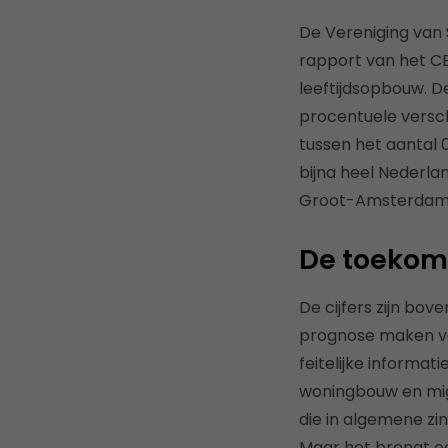
De Vereniging van 
rapport van het CB
leeftijdsopbouw. De
procentuele versch
tussen het aantal 0-
bijna heel Nederlan
Groot-Amsterdam 
De toekom
De cijfers zijn bo
prognose maken van
feitelijke informa
woningbouw en migr
die in algemene zi
Maar het brengt o