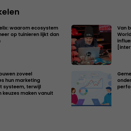
kelen
Helix: waarom ecosystem
Van b
er op tuinieren lijkt dan
World
n
influ
[inte
uwen zoveel
Geme
es hun marketing
onde
 systeem, terwijl
perf
n keuzes maken vanuit