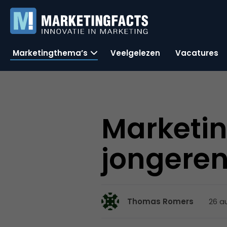
Marketingthema’s
Veelgelezen
Vacatures
Marketi
jongere
26 a
Thomas Romers