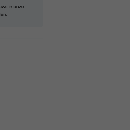
euws in onze
den.