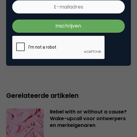
22 februari 2005 om 12:55
Plaats reactie
Je moet
ingelogd zijn op
om een reactie te
plaatsen.
Gerelateerde artikelen
Rebel with or without a cause?
Wake-upcall voor ontwerpers
en merkeigenaren