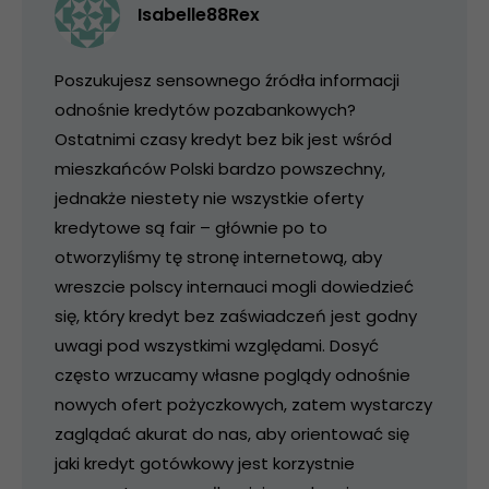
Isabelle88Rex
Poszukujesz sensownego źródła informacji
odnośnie kredytów pozabankowych?
Ostatnimi czasy kredyt bez bik jest wśród
mieszkańców Polski bardzo powszechny,
jednakże niestety nie wszystkie oferty
kredytowe są fair – głównie po to
otworzyliśmy tę stronę internetową, aby
wreszcie polscy internauci mogli dowiedzieć
się, który kredyt bez zaświadczeń jest godny
uwagi pod wszystkimi względami. Dosyć
często wrzucamy własne poglądy odnośnie
nowych ofert pożyczkowych, zatem wystarczy
zaglądać akurat do nas, aby orientować się
jaki kredyt gotówkowy jest korzystnie