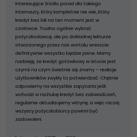
Interesujące źródło porad dla takiego
internauty, który kompletnie nie wie, który
kredyt bez bik na ten moment jest w
czołówce. Trudno ogólnie wybrać
pożyczkodawcę, ale po dokładnej lekturze
otworzonego przez nas wortalu wreszcie
definitywnie wszystko będzie jasne. Mamy
nadzieję, że kredyt gotówkowy w istocie jest
czymś na czym świetnie się znamy – reakcje
użytkowników zwykły to potwierdzać. Chętnie
odpowiemy na wszystkie zapytania jeśli
wchodzi w rachubę kredyt bez zaświadczeń,
regularnie aktualizujemy witrynę, a więc raczej
wszyscy pożyczkobiorcy powinni być
zadowoleni.