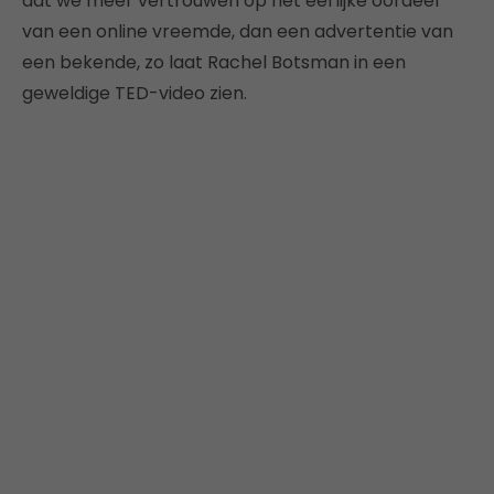
dat we méér vertrouwen op het eerlijke oordeel
van een online vreemde, dan een advertentie van
een bekende, zo laat Rachel Botsman in een
geweldige TED-video zien.