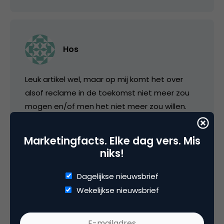
Hos
Leuk artikel wel, maar op mij komt het over
alsof reclame in de toekomst niet meer zou
mogen en/of men het niet meer zou willen.
Reclame is niet weg te denken en zal er altijd
zijn. Ik vind reclame helemaal niet vies. Vies zijn
Marketingfacts. Elke dag vers. Mis
wel advertenties die worden gemaakt voor
niks!
´adverteren om te adverteren´: uitingen die
zonder enige vorm van creativiteit worden
Dagelijkse nieuwsbrief
gemaakt.
Wekelijkse nieuwsbrief
4 januari 2013 om 08:38