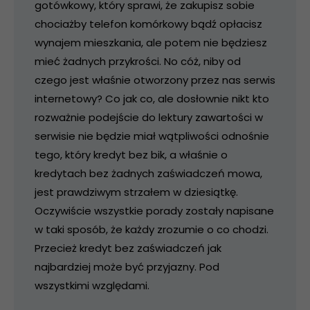
gotówkowy, który sprawi, że zakupisz sobie
chociażby telefon komórkowy bądź opłacisz
wynajem mieszkania, ale potem nie będziesz
mieć żadnych przykrości. No cóż, niby od
czego jest właśnie otworzony przez nas serwis
internetowy? Co jak co, ale dosłownie nikt kto
rozważnie podejście do lektury zawartości w
serwisie nie będzie miał wątpliwości odnośnie
tego, który kredyt bez bik, a właśnie o
kredytach bez żadnych zaświadczeń mowa,
jest prawdziwym strzałem w dziesiątkę.
Oczywiście wszystkie porady zostały napisane
w taki sposób, że każdy zrozumie o co chodzi.
Przecież kredyt bez zaświadczeń jak
najbardziej może być przyjazny. Pod
wszystkimi względami.