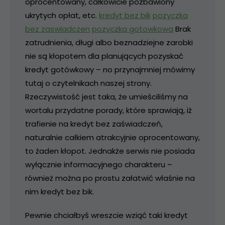
oprocentowany, całkowicie pozbawiony
ukrytych opłat, etc.
kredyt bez bik
pozyczka
bez zaswiadczen
pozyczka gotowkowa
Brak
zatrudnienia, długi albo beznadziejne zarobki
nie są kłopotem dla planujących pozyskać
kredyt gotówkowy – no przynajmniej mówimy
tutaj o czytelnikach naszej strony.
Rzeczywistość jest taka, że umieściliśmy na
wortalu przydatne porady, które sprawiają, iż
trafienie na kredyt bez zaświadczeń,
naturalnie całkiem atrakcyjnie oprocentowany,
to żaden kłopot. Jednakże serwis nie posiada
wyłącznie informacyjnego charakteru –
również można po prostu załatwić właśnie na
nim kredyt bez bik.
Pewnie chciałbyś wreszcie wziąć taki kredyt