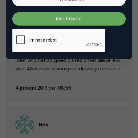
Bert
@Hos Volgens mij onthoud je reclames die je
‘vies’ vind net zo goed als reclames die je leuk
vind. Alles daartussen gaat de vergetelheid in.
4 januari 2013 om 08:55
Hos