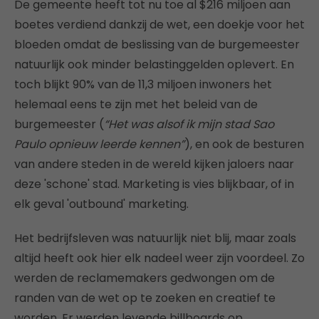
De gemeente heeft tot nu toe al $216 miljoen aan
boetes verdiend dankzij de wet, een doekje voor het
bloeden omdat de beslissing van de burgemeester
natuurlijk ook minder belastinggelden oplevert. En
toch blijkt 90% van de 11,3 miljoen inwoners het
helemaal eens te zijn met het beleid van de
burgemeester (
“Het was alsof ik mijn stad Sao
Paulo opnieuw leerde kennen”
), en ook de besturen
van andere steden in de wereld kijken jaloers naar
deze 'schone' stad. Marketing is vies blijkbaar, of in
elk geval 'outbound' marketing.
Het bedrijfsleven was natuurlijk niet blij, maar zoals
altijd heeft ook hier elk nadeel weer zijn voordeel. Zo
werden de reclamemakers gedwongen om de
randen van de wet op te zoeken en creatief te
worden. Er werden levende billboards op