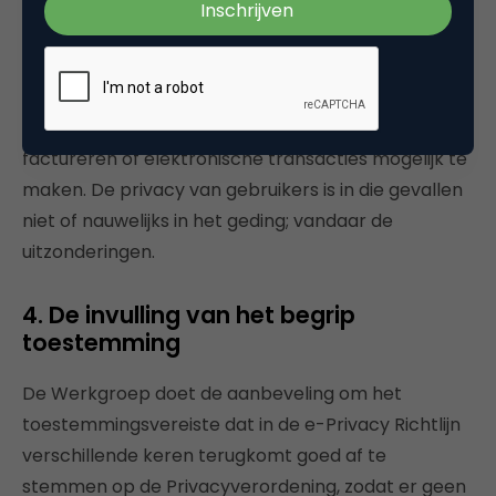
uitzonderingen op het toestemmingsvereiste bij
gegevensverwerking te maken: wanneer de
gegevensverwerking noodzakelijk is om 1) de
elektronische communicatie mogelijk te maken, 2)
een netwerk of dienst te beveiligen, of 3) te kunnen
factureren of elektronische transacties mogelijk te
maken. De privacy van gebruikers is in die gevallen
niet of nauwelijks in het geding; vandaar de
uitzonderingen.
4. De invulling van het begrip
toestemming
De Werkgroep doet de aanbeveling om het
toestemmingsvereiste dat in de e-Privacy Richtlijn
verschillende keren terugkomt goed af te
stemmen op de Privacyverordening, zodat er geen