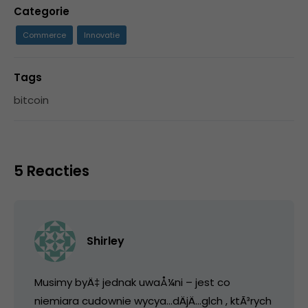
Categorie
Commerce
Innovatie
Tags
bitcoin
5 Reacties
Shirley
Musimy byÄ‡ jednak uwaÅ¼ni – jest co
niemiara cudownie wycya…dÄjÄ…glch , ktÃ³rych