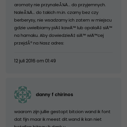
aromaty nie przynaleÅ¼Ä… do przyjemnych.
NaleÅ¼Ä… do takich m.in. czarny bez czy
berberysy, nie wsadzamy ich zatem w miejscu
gdzie uwielbiamy piÄ‡ kawÄ™ lub opalaÄ‡ siÄ™
na hamaku. Aby dowiedzieÄ‡ siÄ™ wiÄ™cej
przejdÅº na Nasz adres:
12 juli 2016 om 01:49
danny f chirinos
waarom zijn jullie gestopt bitcion wand ik font
dat fijn maar ik meest dit.wand ik kan niet
betallen bitpay ik dank u.