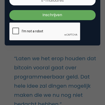
bitcoinbetaalmogelijkheid een omzetgroei ziet van
15 procent door additionele verkopen in bitcoin.
Daar komt nog het verhaal bij dat het ook aan de
achterkant gebruikt wordt om leveranciers
makkelijk uit te betalen. Dan heb je twee
voorbeelden van use cases die wij zelf ook niet
verwacht hadden in eerste instantie.”
“Laten we het erop houden dat
bitcoin vooral gaat over
programmeerbaar geld. Dat
hele idee zal dingen mogelijk
maken die we nu nog niet
bedacht hebben.”