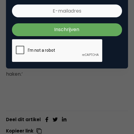
eens van binnen te bekijken? Hoe kom je hierbij?
‘Als je interesse hebt in marketing, communicatie,
merkpropositie, design en redesign, huisstijl, e-
commerce en groei in nieuwe markten, dan is dit
event zeker een aanrader. Het is mooi als je al
NIMA-lid bent, maar ook als je wil kennismaken met
NIMA en NIMA Oost dan ben je welkom. We nodigen
belangstellenden van harte uit om eens aan te
haken.’
Deel dit artikel
Kopieer link