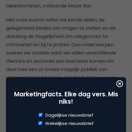
bijeenkomsten, voldoende keuze dus.’
Met onze events willen we kennis delen, de
gelegenheid bieden om vragen te stellen en als
afsluiting de mogelijkheid om vakgenoten te
ontmoeten en bij te praten. Qua onderwerpen
zoeken we variatie want we willen verschillende
thema’s en sectoren aan bod laten komen om
daarmee een zo breed mogelijk publiek van
vakgenoten te bereiken. Verder hebben we een
eigen LinkedIn-groep waarmee we leden op de
Marketingfacts. Elke dag vers. Mis
hoogte houden en onderling kennis kunnen
niks!
uitwisselen of vragen kunnen stellen.’
Dagelijkse nieuwsbrief
Mepal is natuurlijk sowieso een aansprekend en
Wekelijkse nieuwsbrief
interessant merk. Stel dat het je mooi lijkt om Mepal