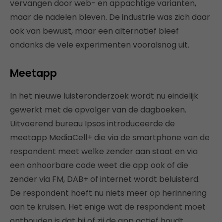
vervangen door web- en appachtige varianten,
maar de nadelen bleven. De industrie was zich daar
ook van bewust, maar een alternatief bleef
ondanks de vele experimenten vooralsnog uit.
Meetapp
In het nieuwe luisteronderzoek wordt nu eindelijk
gewerkt met de opvolger van de dagboeken.
Uitvoerend bureau Ipsos introduceerde de
meetapp MediaCell+ die via de smartphone van de
respondent meet welke zender aan staat en via
een onhoorbare code weet die app ook of die
zender via FM, DAB+ of internet wordt beluisterd.
De respondent hoeft nu niets meer op herinnering
aan te kruisen. Het enige wat de respondent moet
onthouden is dat hij of zij de app actief houdt.