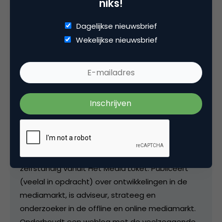
niks!
Dagelijkse nieuwsbrief
Deel dit artikel
Wekelijkse nieuwsbrief
Kopieer link
Peter Wiegman
Directeur bij
Het Media Loket
Sinds 1989 actief in het mediavak. Begonnen bij
dagbladen, daarna televisie en sinds 1997
zelfstandig vanuit Het Media Loket. Publiceert
(veelal in opdracht) over ontwikkelingen in de
mediamarkt, is adviseur, strateeg en
onderzoeker in de offline en online mediamarkt.
Onderhoudt een weblog met de veelzeggende