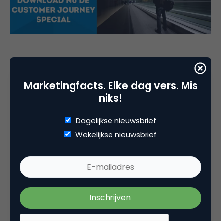
Marketingfacts. Elke dag vers. Mis
Deel dit artikel
niks!
Kopieer link
Dagelijkse nieuwsbrief
Wekelijkse nieuwsbrief
Sydney Brouwer
Spreker & Specialist
Klantgerichtheid bij
Over Klanten
Gesproken
Sydney Brouwer helpt bedrijven met de bouwen