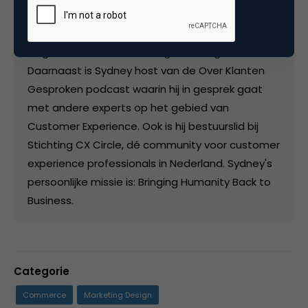
van een klantgerichte cultuur. Hij staat als
spreker wekelijks op het podium om presentaties
te geven over klantbeleving en klantgerichtheid.
Daarnaast is Sydney host van de Over Klanten
Gesproken podcast waarin hij in gesprek gaat
met andere experts op het gebied van
Customer Experience. Ook is hij bestuurslid bij
Stichting CX Circle, dé community voor customer
experience professionals in Nederland. Sydney's
persoonlijke missie is: Bringing Humanity Back to
Business.
Categorie
Commerce
Marketing Design