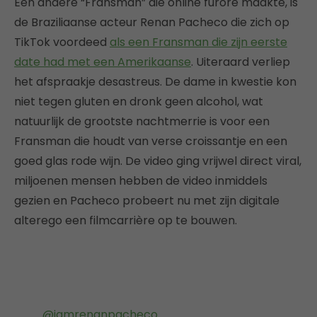
Een andere “Fransman” die online furore maakte, is
de Braziliaanse acteur Renan Pacheco die zich op
TikTok voordeed
als een Fransman die zijn eerste
date had met een Amerikaanse
. Uiteraard verliep
het afspraakje desastreus. De dame in kwestie kon
niet tegen gluten en dronk geen alcohol, wat
natuurlijk de grootste nachtmerrie is voor een
Fransman die houdt van verse croissantje en een
goed glas rode wijn. De video ging vrijwel direct viral,
miljoenen mensen hebben de video inmiddels
gezien en Pacheco probeert nu met zijn digitale
alterego een filmcarrière op te bouwen.
@iamrenanpacheco