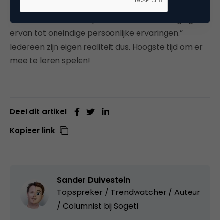
ervaringen die onze cultuur vormen, en ons gevoel
voor realiteit – en de potentiële zelfvernietiging
ervan tot oneindige persoonlijke ervaringen.”
Iedereen zijn eigen realiteit dus. Hoogste tijd om er
mee te leren spelen!
Deel dit artikel
Kopieer link
Sander Duivestein
Topspreker / Trendwatcher / Auteur
/ Columnist bij
Sogeti