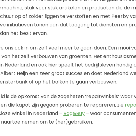
ormachine, stuk voor stuk artikelen en producten die de m
schuur op of zolder liggen te verstoffen en met Peerby va
e initiatieven tonen aan dat toegang tot diensten en p
dan het bezit ervan.
 we ons ook in om zelf veel meer te gaan doen. Een mooi v
 van het zelf verbouwen van groenten. Het enthousiasme
n Nederland en ook hier speelt het bedrijfsleven handig op
Albert Heijn een zeer groot succes en doet Nederland w
vensterbank of op het balkon te gaan verbouwen.
d is de opkomst van de zogeheten ‘repairwinkels’ waar vri
n die kapot zijn gegaan proberen te repareren, zie
repa
loze winkel in Nederland –
Bag&Buy
– waar consumenten 
naartoe nemen om te (her)gebruiken.