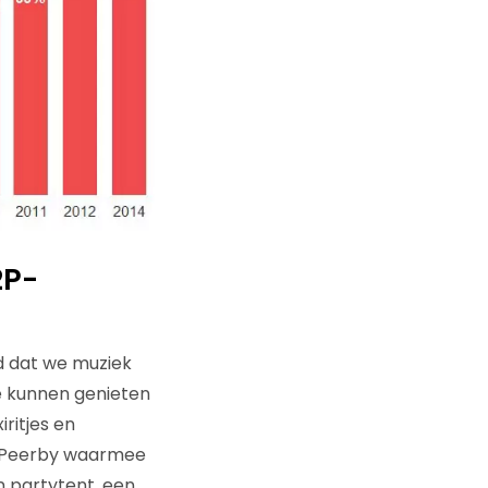
2P-
rd dat we muziek
e kunnen genieten
ritjes en
n Peerby waarmee
n partytent, een