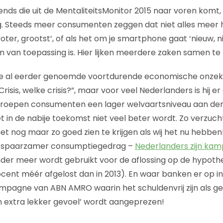
ends die uit de MentaliteitsMonitor 2015 naar voren komt,
g. Steeds meer consumenten zeggen dat niet alles meer 
oter, grootst’, of als het om je smartphone gaat ‘nieuw, n
n van toepassing is. Hier lijken meerdere zaken samen t
de al eerder genoemde voortdurende economische onzeker
Crisis, welke crisis?”, maar voor veel Nederlanders is hij er
groepen consumenten een lager welvaartsniveau aan den 
 in de nabije toekomst niet veel beter wordt. Zo verzucht
t nog maar zo goed zien te krijgen als wij het nu hebben!
n spaarzamer consumptiegedrag –
Nederlanders zijn kam
nder meer wordt gebruikt voor de aflossing op de hypoth
ocent méér afgelost dan in 2013). En waar banken er op in
pagne van ABN AMRO waarin het schuldenvrij zijn als ge
en extra lekker gevoel’ wordt aangeprezen!