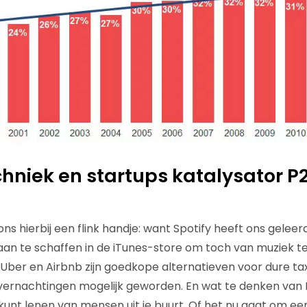
hniek en startups katalysator P
ns hierbij een flink handje: want Spotify heeft ons gelee
an te schaffen in de iTunes-store om toch van muziek t
Uber en Airbnb zijn goedkope alternatieven voor dure taxi
ernachtingen mogelijk geworden. En wat te denken va
n kunt lenen van mensen uit je buurt. Of het nu gaat om ee