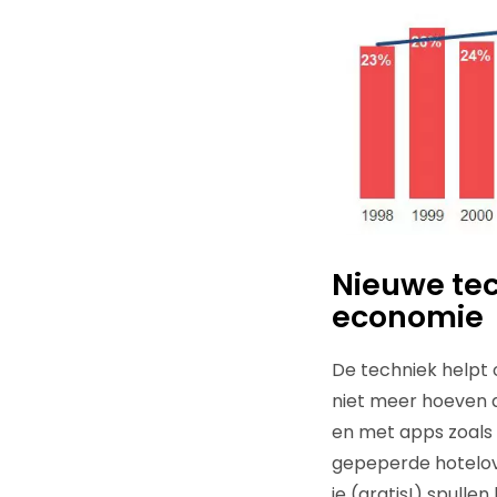
Nieuwe tec
economie
De techniek helpt o
niet meer hoeven a
en met apps zoals 
gepeperde hotelov
je (gratis!) spulle