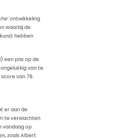
che’ ontwikkeling
n waarbij de
e kunst hebben
l) een pas op de
t ongelukkig van te
score van 79.
t er aan de
en te verwachten
an vandaag op
n, zoals Albert