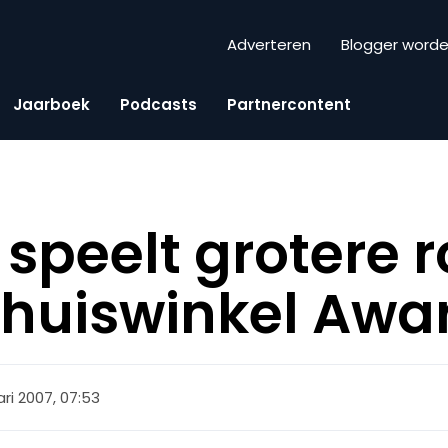
Adverteren
Blogger word
Jaarboek
Podcasts
Partnercontent
 speelt grotere ro
huiswinkel Awa
ari 2007, 07:53