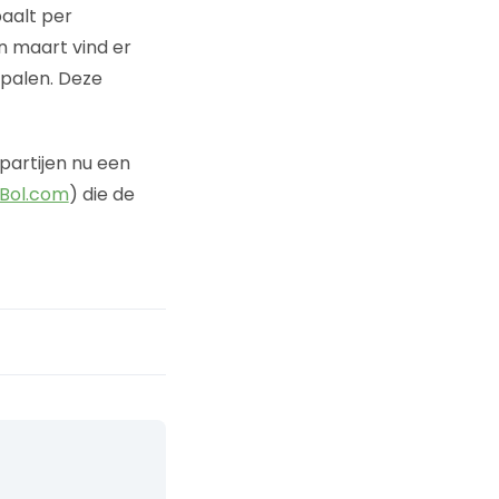
aalt per
n maart vind er
epalen. Deze
partijen nu een
Bol.com
) die de