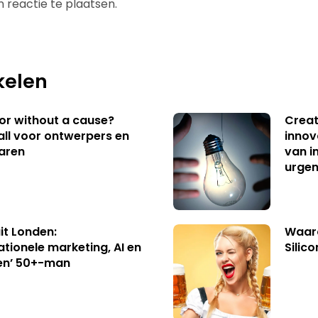
 reactie te plaatsen.
kelen
 or without a cause?
Creat
ll voor ontwerpers en
innov
aren
van i
urgen
uit Londen:
Waaro
ationele marketing, AI en
Silico
en’ 50+-man