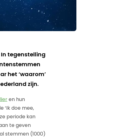
 In tegenstelling
mentenstemmen
ar het ‘waarom’
ederland zijn.
ier
en hun
e ‘Ik doe mee,
eze periode kan
aan te geven
tal stemmen (1000)