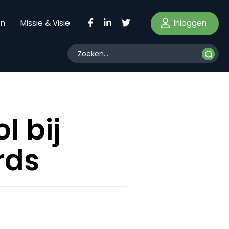
Inloggen
en
Missie & Visie
l bij
rds