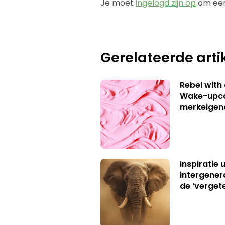
Je moet
ingelogd zijn op
om een
Gerelateerde arti
Rebel with
Wake-upca
merkeigen
Inspiratie 
intergener
de ‘verget