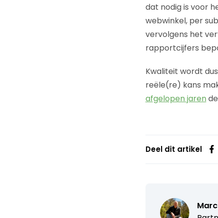
dat nodig is voor
webwinkel, per sub
vervolgens het ver
rapportcijfers bepa
Kwaliteit wordt du
reële(re) kans make
afgelopen jaren
de
Deel dit artikel
Marc
Partn