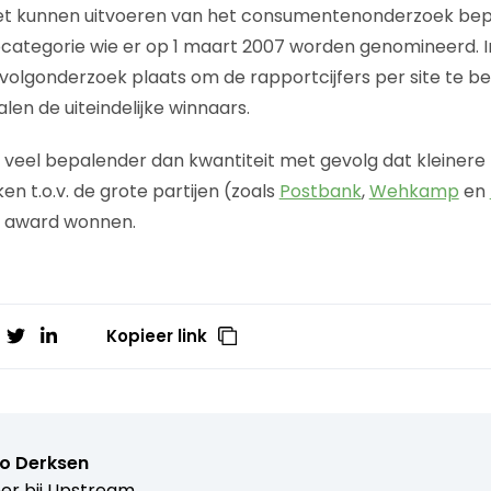
 het kunnen uitvoeren van het consumentenonderzoek bep
categorie wie er op 1 maart 2007 worden genomineerd. I
volgonderzoek plaats om de rapportcijfers per site te b
len de uiteindelijke winnaars.
s veel bepalender dan kwantiteit met gevolg dat kleinere 
n t.o.v. de grote partijen (zoals
Postbank
,
Wehkamp
en
 award wonnen.
Kopieer link
o Derksen
er bij
Upstream