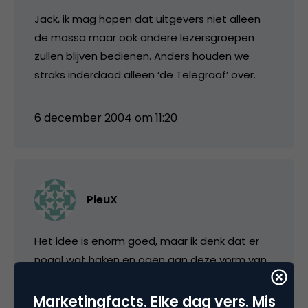
Jack, ik mag hopen dat uitgevers niet alleen
de massa maar ook andere lezersgroepen
zullen blijven bedienen. Anders houden we
straks inderdaad alleen ‘de Telegraaf’ over.
6 december 2004 om 11:20
PieuX
Het idee is enorm goed, maar ik denk dat er
nogal wat haken en ogen aan deze vorm van
marketing zitten. Het klikgedrag is niet alleen
gebaseerd op de interesses van de lezers,
Marketingfacts. Elke dag vers. Mis