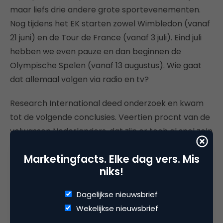
maar liefs drie andere grote sportevenementen.
Nog tijdens het EK starten zowel Wimbledon (vanaf
21 juni) en de Tour de France (vanaf 3 juli). Eind juli
hebben we even pauze en dan beginnen de
Olympische Spelen (vanaf 13 augustus). Wie gaat
dat allemaal volgen via radio en tv?
Research International deed onderzoek en kwam
tot de volgende conclusies. Veertien procnt van de
volwassen Nederlanders, dat zijn er toch al snel zo’n
anderhalf miljoen, is van plan alle vier de
Marketingfacts. Elke dag vers. Mis
evenementen live bij te houden via radio en tv.
niks!
Dagelijkse nieuwsbrief
Sterblokken rond EK niet vol
Wekelijkse nieuwsbrief
Zoals bekend zijn de reclameblokken op de