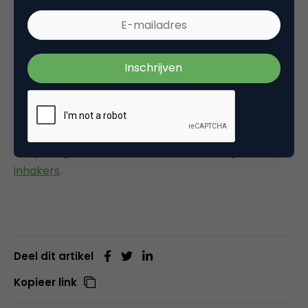
publieke omroep in de EK-maand nog niet vol (zie
ook
Adformatie
). De Ster heeft daarom voor juni
haar tarieven enigszins bijgesteld. Volgens
Commercieel directeur Arian Buurman heerst er
onder adverteerders minder hoge EK-koorts dan in
het topjaar 2000, toen de economie floreerde en
het evenement bovendien in Nederland plaats had.
Er zijn volgens haar dit keer ook aanzienlijk minder
inhakers
.
Deel dit artikel
Kopieer link