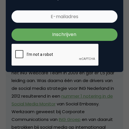
Erik van Roekel
Product Owner Chatbot bij ING
Marketingprofessional met ruime ervaring in
diverse internetprojecten in de financiële
dienstverlening. Passie voor social media en
internet in het algemeen. Stond aan de wieg van
het ING Webcare Team in 2009 en gaf er 1,5 jaar
leiding aan. Was daarna één van de drivers van
de social media strategie voor ING Nederland in
2012 resulterend in een
nummer 1 notering in de
Social Media Monitor
van Social Embassy.
Werkzaam geweest bij Corporate
Communications van
ING Groep
en van daaruit
betrokken bij social media op internationaal