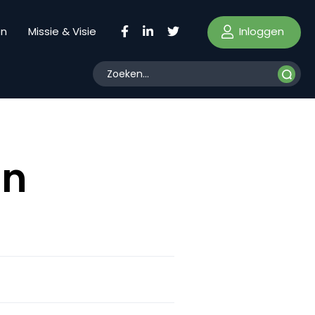
Inloggen
en
Missie & Visie
an