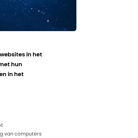
 websites in het
 met hun
en in het
et
ing van computers