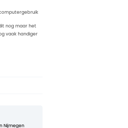
t computergebruik
dit nog maar het
nog vaak handiger
n Nijmegen