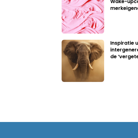
Wake-upca
merkeigen
Inspiratie 
intergener
de ‘verget