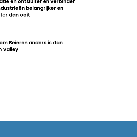
atie en ontsluiter en verbinder
ndustrieën belangrijker en
ter dan ooit
m Beieren anders is dan
n Valley