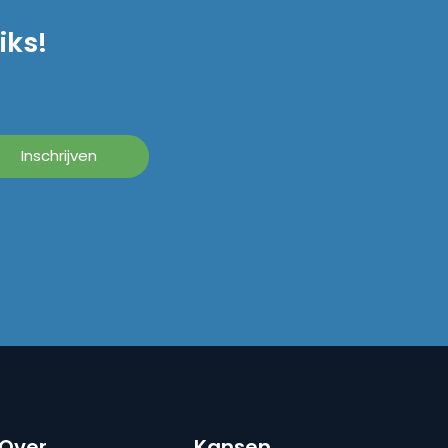
iks!
Over
Kansen