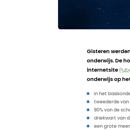
Gisteren werde
onderwijs. De ho
internetsite
Pub
onderwijs op he
in het basisond
tweederde van 
90% van de scho
driekwart van d
een grote meerd