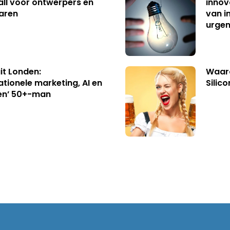
ll voor ontwerpers en
innov
aren
van i
urgen
uit Londen:
Waaro
ationele marketing, AI en
Silico
en’ 50+-man