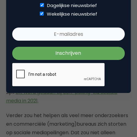
de onnauwkeurigheidsmarges van een peiling
Dagelijkse nieuwsbrief
vallen.
Wekelijkse nieuwsbrief
Overgeleverd aan Maurice de Hond?
Met meer inzicht in de sociale status en
achtergronden van de gebruikers (kiezers) zou de
representativiteit nog wat verder kunnen worden
verbeterd. Ook door naast Twitter andere media te
betrekken, waar minder polariserende discussies
plaatsvinden en andere kiezersgroepen aanwezig
zijn.
Dit werd gedaan bij een ‘peiling’ via sociale
media in 2021
.
Verder zou het helpen als veel meer onderzoekers
en commerciële (marketing)bureaus zich storten
op sociale mediapeilingen. Dat zou niet alleen