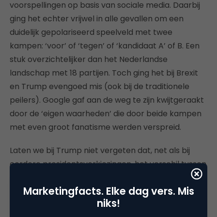
voorspellingen op basis van sociale media. Daarbij
ging het echter vrijwel in alle gevallen om een
duidelijk gepolariseerd speelveld met twee
kampen: ‘voor’ of ‘tegen’ of ‘kandidaat A’ of B. Een
stuk overzichtelijker dan het Nederlandse
landschap met 18 partijen. Toch ging het bij Brexit
en Trump evengoed mis (ook bij de traditionele
peilers). Google gaf aan de weg te zijn kwijtgeraakt
door de ‘eigen waarheden’ die door beide kampen
met even groot fanatisme werden verspreid.
Laten we bij Trump niet vergeten dat, net als bij
eerdere presidentsverkiezingen, het verschil tussen
de ene en de andere kandidaat uiterst klein was.
Marketingfacts. Elke dag vers. Mis
Trump won nipt en verloor jaren later nipt. En wie
niks!
herinnert zich nog Al Gore? Dit kan gemakkelijk in