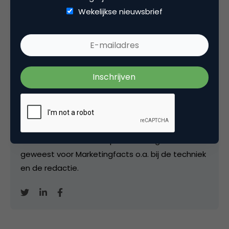
het ING Webcare Team in 2009 en gaf er 1,5 jaar
Wekelijkse nieuwsbrief
leiding aan. Was daarna één van de drivers van
de social media strategie voor ING Nederland in
2012 resulterend in een
nummer 1 notering in de
Social Media Monitor
van Social Embassy.
Werkzaam geweest bij Corporate
Communications van
ING Groep
en van daaruit
betrokken bij social media op internationaal
niveau. Momenteel Product owner chatbot bij
ING. Blogt op persoonlijke titel bij Marketingfacts
en van 2004-2014 ook op de achtergrond actief
geweest voor Marketingfacts o.a. bij de techniek
en de redactie.