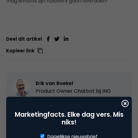
mag iemand zijn huiswerk gaan overdoen!
Deel dit artikel
Kopieer link
Erik van Roekel
Product Owner Chatbot bij ING
Marketingprofessional met ruime ervaring in
Marketingfacts. Elke dag vers. Mis
diverse internetprojecten in de financiële
niks!
dienstverlening. Passie voor social media en
internet in het algemeen. Stond aan de wieg van
Dagelijkse nieuwsbrief