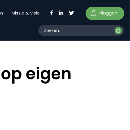
Inloggen
en
Missie & Visie
 op eigen