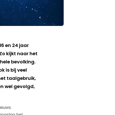
16 en 24 jaar
o kijkt naar het
hele bevolking.
 is bij veel
het taalgebruik,
en wel gevolgd,
ieuws.
ogopslag het