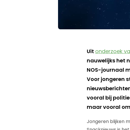
Uit
onderzoek va
nauwelijks het n
NOS-journaal ma
Voor jongeren st
nieuwsberichten 
vooral bij polit
maar vooral om
Jongeren blijken m
Snacknieuws is het