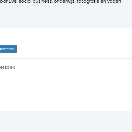
xor Live, social business, onderwijs, fotografie en vader!
mmerce
erzoek