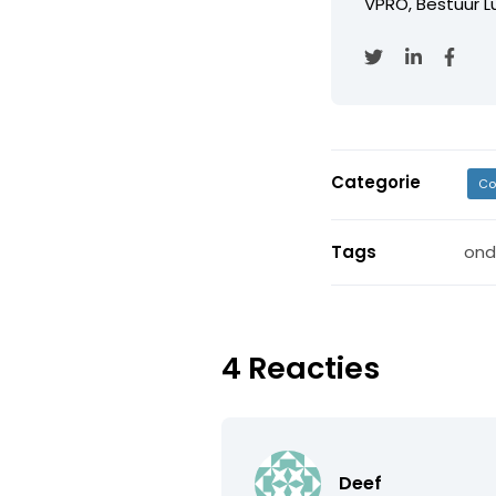
VPRO, Bestuur Lu
Categorie
Co
Tags
ond
4 Reacties
Deef