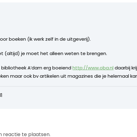
or boeken (ik werk zelf in de uitgeverij).
t (altijd) je moet het alleen weten te brengen.
de bibliotheek A’dam erg boeiend
http://www.oba.nl
daarbij kr
en maar ook bv artikelen uit magazines die je helemaal kan le
1
 reactie te plaatsen.