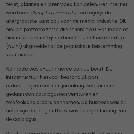
tekst, plaatjes en later video kon delen. Het internet
werd een '
disruptive innovator
' en tegelijk de
allergrootste kans ooit voor de media-industrie. Dit
nieuwe platform zette alle tellers op 0. Het leidde er
hier in Nederland bijvoorbeeld toe dat een startup
(NU.nl) uitgroeide tot de populairste bestemming
voor nieuws.
Na media was e-commerce aan de beurt. De
infrastructuur hiervoor bestond al, post-
orderbedrijven hebben jarenlang niets anders
gedaan dan catalogussen versturen en
telefonische orders aannemen. De business was er,
het enige dat nog ontbrak was de digitalisering van
de catalogus.
De afgelopen decennia hebben we dit netwerk in