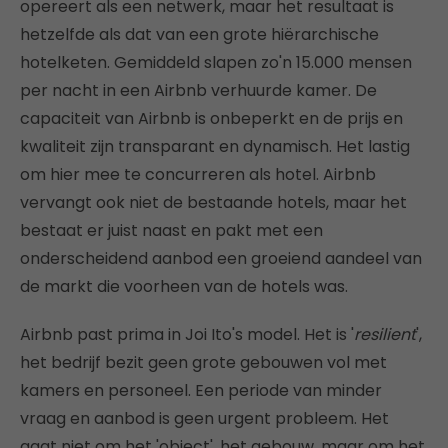
opereert als een netwerk, maar het resultaat is
hetzelfde als dat van een grote hiërarchische
hotelketen. Gemiddeld slapen zo'n 15.000 mensen
per nacht in een Airbnb verhuurde kamer. De
capaciteit van Airbnb is onbeperkt en de prijs en
kwaliteit zijn transparant en dynamisch. Het lastig
om hier mee te concurreren als hotel. Airbnb
vervangt ook niet de bestaande hotels, maar het
bestaat er juist naast en pakt met een
onderscheidend aanbod een groeiend aandeel van
de markt die voorheen van de hotels was.
Airbnb past prima in Joi Ito's model. Het is '
resilient
',
het bedrijf bezit geen grote gebouwen vol met
kamers en personeel. Een periode van minder
vraag en aanbod is geen urgent probleem. Het
gaat niet om het 'object', het gebouw, maar om het