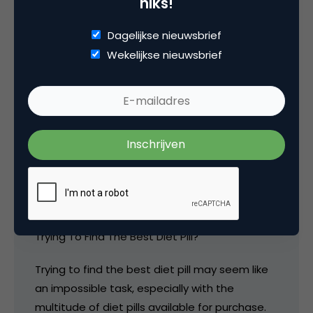
niks!
Categorie
Dagelijkse nieuwsbrief
Commerce
Marketing Design
Wekelijkse nieuwsbrief
1 Reactie
WilliamAtrom
Trying To Find The Best Diet Pill?
Trying to find the best diet pill may seem like
an impossible task, especially with the
multitude of diet pills available for purchase.