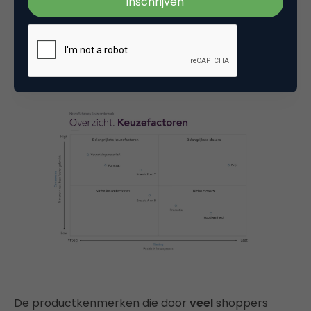
(de filterfase) en laat in het keuzeproces (de
keuzefase) voorkomen
Welke keuzefactoren door veel en weinig
shoppers worden gehanteerd
De productkenmerken die door
veel
shoppers