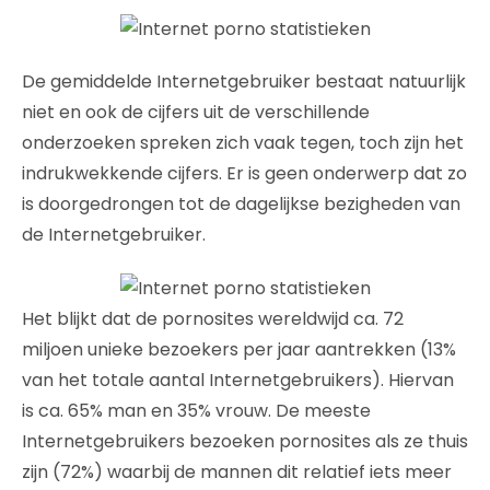
De gemiddelde Internetgebruiker bestaat natuurlijk
niet en ook de cijfers uit de verschillende
onderzoeken spreken zich vaak tegen, toch zijn het
indrukwekkende cijfers. Er is geen onderwerp dat zo
is doorgedrongen tot de dagelijkse bezigheden van
de Internetgebruiker.
Het blijkt dat de pornosites wereldwijd ca. 72
miljoen unieke bezoekers per jaar aantrekken (13%
van het totale aantal Internetgebruikers). Hiervan
is ca. 65% man en 35% vrouw. De meeste
Internetgebruikers bezoeken pornosites als ze thuis
zijn (72%) waarbij de mannen dit relatief iets meer