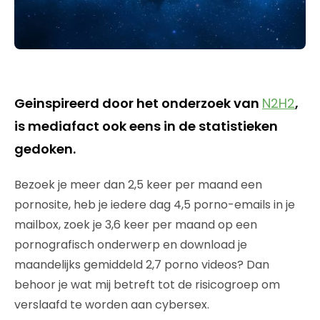
Geinspireerd door het onderzoek van
N2H2
,
is mediafact ook eens in de statistieken
gedoken.
Bezoek je meer dan 2,5 keer per maand een
pornosite, heb je iedere dag 4,5 porno-emails in je
mailbox, zoek je 3,6 keer per maand op een
pornografisch onderwerp en download je
maandelijks gemiddeld 2,7 porno videos? Dan
behoor je wat mij betreft tot de risicogroep om
verslaafd te worden aan cybersex.