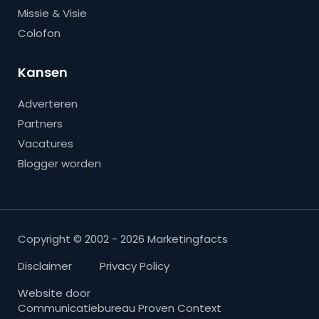
Missie & Visie
Colofon
Kansen
Adverteren
Partners
Vacatures
Blogger worden
Copyright © 2002 - 2026 Marketingfacts
Disclaimer
Privacy Policy
Website door
Communicatiebureau Proven Context