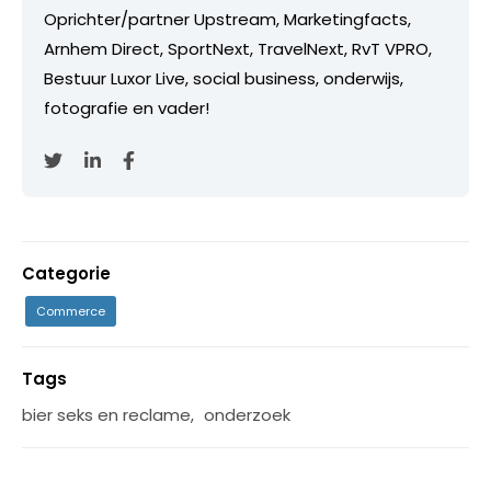
Oprichter/partner Upstream, Marketingfacts,
Arnhem Direct, SportNext, TravelNext, RvT VPRO,
Bestuur Luxor Live, social business, onderwijs,
fotografie en vader!
Categorie
Commerce
Tags
bier seks en reclame
,
onderzoek