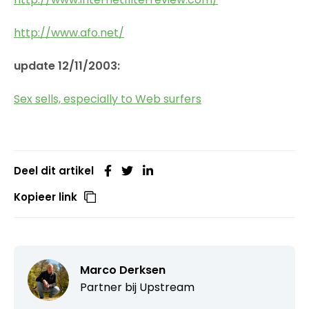
http://www.afo.net/
update 12/11/2003:
Sex sells, especially to Web surfers
Deel dit artikel
Kopieer link
Marco Derksen
Partner bij
Upstream