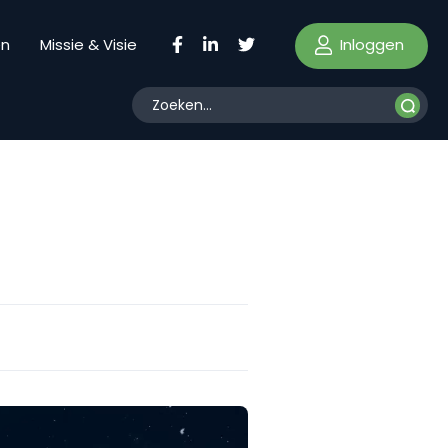
Inloggen
en
Missie & Visie