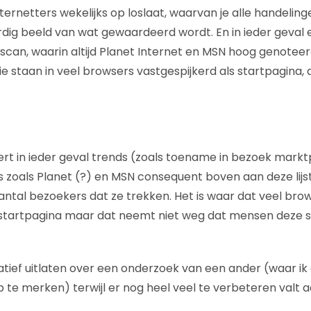
ernetters wekelijks op loslaat, waarvan je alle handeling
ardig beeld van wat gewaardeerd wordt. En in ieder geval 
iviscan, waarin altijd Planet Internet en MSN hoog genoteer
e staan in veel browsers vastgespijkerd als startpagina, 
ert in ieder geval trends (zoals toename in bezoek marktp
tes zoals Planet (?) en MSN consequent boven aan deze lijs
antal bezoekers dat ze trekken. Het is waar dat veel br
 startpagina maar dat neemt niet weg dat mensen deze si
ef uitlaten over een onderzoek van een ander (waar ik 
 te merken) terwijl er nog heel veel te verbeteren valt a