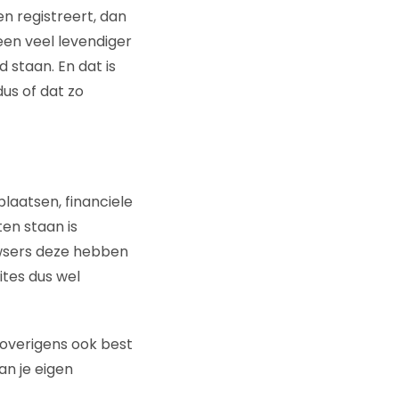
en registreert, dan
een veel levendiger
d staan. En dat is
dus of dat zo
laatsen, financiele
ten staan is
owsers deze hebben
tes dus wel
overigens ook best
an je eigen