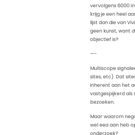
vervolgens 6000 int
krijg je een heel a
lijst dan die van V
geen kunst, want di
objectief is?
—-
Multiscope signale
sites, etc). Dat si
inherent aan het a
vastgespijkerd als
bezoeken.
Maar waarom negati
wel eea aan heb op
onderzoek?