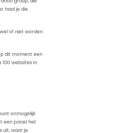
 Yahoo group, die
 haal je die
 wel of niet worden
n op dit moment een
 100 websites in
 kunt onmogelijk
st een panel het
 uit, waar je