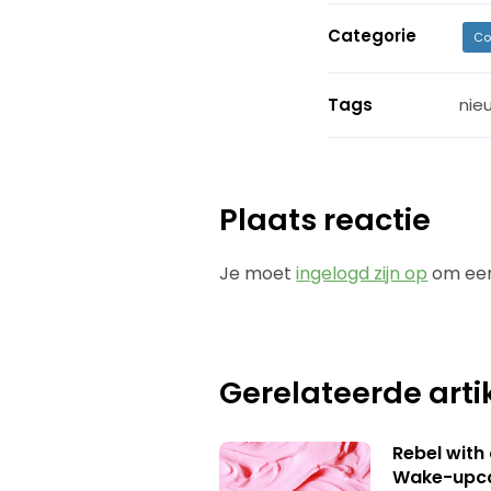
Categorie
Co
Tags
nie
Plaats reactie
Je moet
ingelogd zijn op
om een
Gerelateerde arti
Rebel with
Wake-upca