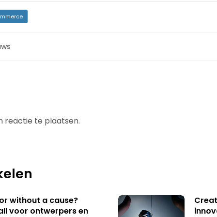
mmerce
uws
 reactie te plaatsen.
kelen
 or without a cause?
Creat
ll voor ontwerpers en
innov