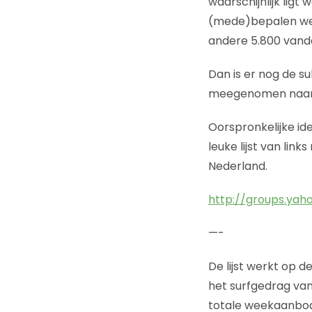
waarschijnlijk ligt
(mede)bepalen welk
andere 5.800 vanda
Dan is er nog de su
meegenomen naar de
Oorspronkelijke ide
leuke lijst van lin
Nederland.
http://groups.yah
—-
De lijst werkt op d
het surfgedrag van 
totale weekaanbod la