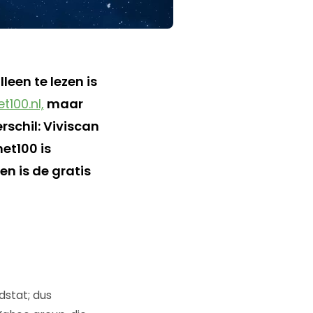
leen te lezen is
t100.nl,
maar
erschil: Viviscan
net100 is
n is de gratis
dstat; dus