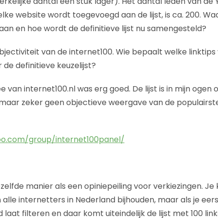
 werkelijke aantal een stuk lager). Het aantal leden van de
e website wordt toegevoegd aan de lijst, is ca. 200. Waar
an en hoe wordt de definitieve lijst nu samengesteld?
bjectiviteit van de internet100. Wie bepaalt welke linktips
 definitieve keuzelijst?
e van internet100.nl was erg goed. De lijst is in mijn oge
ks maar zeker geen objectieve weergave van de populairste
oo.com/group/internet100panel/
ezelfde manier als een opiniepeiling voor verkiezingen. Je
alle internetters in Nederland bijhouden, maar als je eer
at filteren en daar komt uiteindelijk de lijst met 100 links