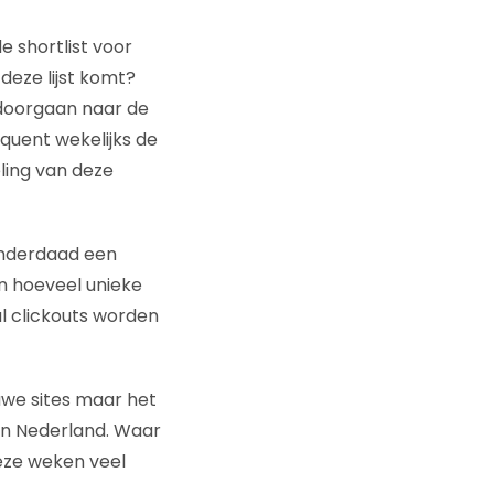
e shortlist voor
deze lijst komt?
 doorgaan naar de
quent wekelijks de
eling van deze
 Inderdaad een
en hoeveel unieke
al clickouts worden
euwe sites maar het
 in Nederland. Waar
eze weken veel