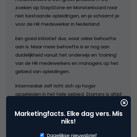
zoeken op StepStone en Monsterboard naar
niet bestaande opleidingen, en je schaamt je
voor de HR medewerker in Nederland.
Een goed initiatief dus, waar zeker behoefte
aan is. Maar meer behoefte is er nog aan
duidelijkheid vanuit het onderwijs en ’training’
van de HR medewerkers en managers op het
gebied van opleidingen.
Intermediair zelf richt zich op hoger
opgeleiden in het hele gebied. Starters is altijd
een apart vak geweest, volgens de
recruitment branche. Carp deed dat ook jaren
Marketingfacts. Elke dag vers. Mis
(met Orientatie Nieuws) en Intermediair had
niks!
vroeger starters. Eerst magazine, toen
Dagelijkse nieuwsbrief
nieuwsbrief (met als enige interessante de