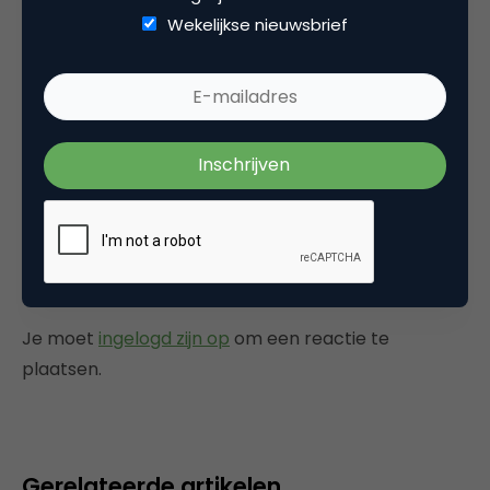
cartoon van Maarten Panhuis), nu dus weer
Wekelijkse nieuwsbrief
een nieuwe site.
Het is duidelijk: de markt trekt aan, er kommen
weer dergelijke initiatieven.
4 april 2006 om 06:29
Plaats reactie
Je moet
ingelogd zijn op
om een reactie te
plaatsen.
Gerelateerde artikelen