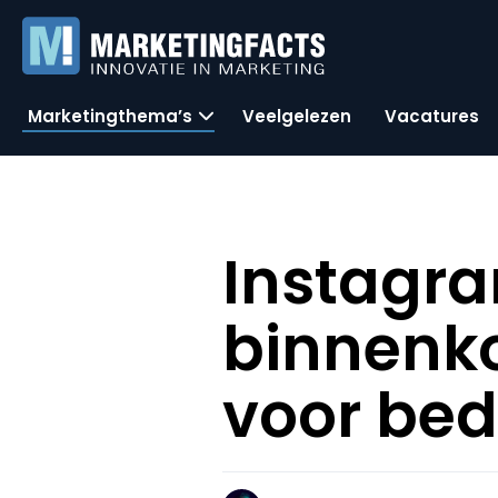
Marketingthema’s
Veelgelezen
Vacatures
Instagra
binnenko
voor bed