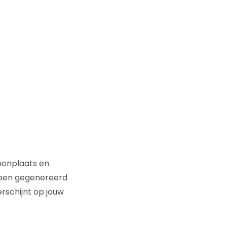
woonplaats en
ebben gegenereerd
erschijnt op jouw