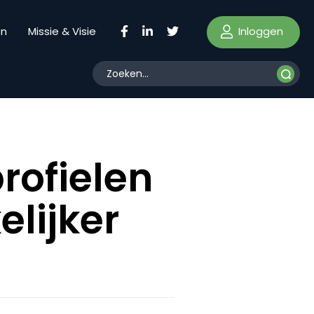
Inloggen
en
Missie & Visie
rofielen
lijker