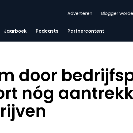
Adverteren
Blogger word
Jaarboek
Podcasts
Partnercontent
m door bedrijfsp
rt nóg aantrekke
rijven