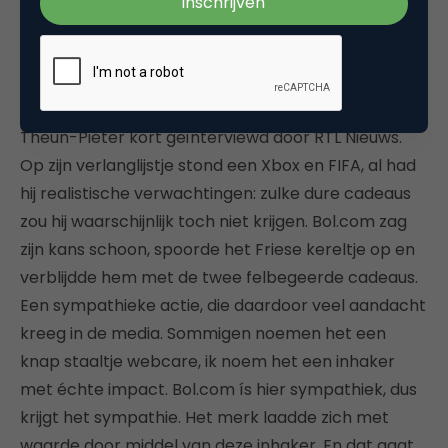
Bron:
Facebook
Tijdens de intocht van Sinterklaas in 2017 werd
Theun-Pieter kort geïnterviewd door RTL Nieuws.
Op zijn verlanglijstje stond een Xbox en FIFA, al had
hij realistische verwachtingen: zulke dure cadeaus
zou hij waarschijnlijk toch niet krijgen. Bol.com zag
zijn kans schoon, spoorde het Friese kereltje op en
verblijdde hem met de twee felbegeerde cadeaus.
Een sympathieke actie, die daardoor veel aandacht
kreeg in de media. Sommigen noemen het een
knap staaltje webcare, ik noem het een inhaker
met échte impact. Bol.com ís hier sympathiek, dus
krijgt het sympathie. Het merk laadde zich met
waarde door middel van deze inhaker. En dat gaat