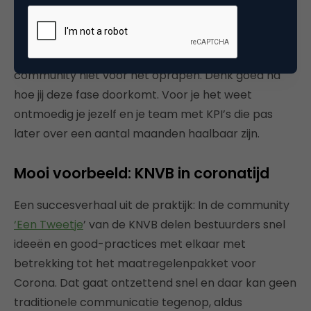
Maar is dat voor jou voldoende? Bepaal wanneer de
community voor jouw organisatie succesvol is. In de
eerste maanden liggen de succesverhalen van je
community niet voor het oprapen. Denk goed na
hoe jij deze fase doorkomt. Voor je het weet
ontmoedig je jezelf en je team met KPI’s die pas
later over een aantal maanden haalbaar zijn.
Mooi voorbeeld: KNVB in coronatijd
Een succesverhaal uit de praktijk: In de community
‘Een Tweetje
’ van de KNVB delen bestuurders snel
ideeën en good-practices met elkaar met
betrekking tot het maatregelenpakket voor
Corona. Dat gaat ontzettend snel en daar kan geen
traditionele communicatie tegenop, aldus