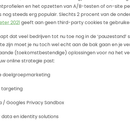
profielen en het opzetten van A/B-testen of on-site per
s nog steeds erg populair. Slechts 2 procent van de on
ter 2021
geeft aan geen third-party cookies te gebruike
apt dat veel bedrijven tot nu toe nog in de ‘pauzestand’
r te zijn moet je nu toch wel echt aan de bak gaan en je v
aande (toekomstbestendige) oplossingen voor na het ver
ouw online strategie past:
se doelgroepmarketing
 targeting
a / Googles Privacy Sandbox
y data en identity solutions