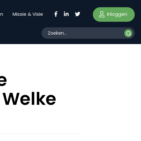
Inloggen
en
Missie & Visie
e
. Welke