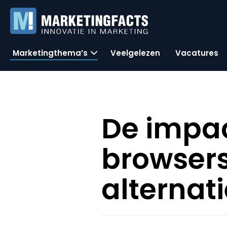
Marketingthema’s
Veelgelezen
Vacatures
De impac
browsers
alternati