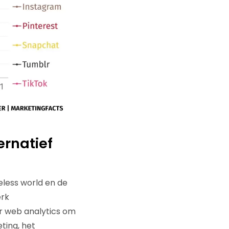
ernatief
eless world en de
erk
or web analytics om
ting, het