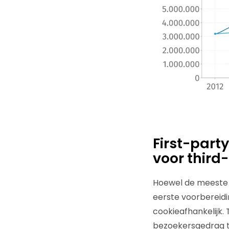
First-part
voor third
Hoewel de meeste o
eerste voorbereidi
cookieafhankelijk.
bezoekersgedrag t