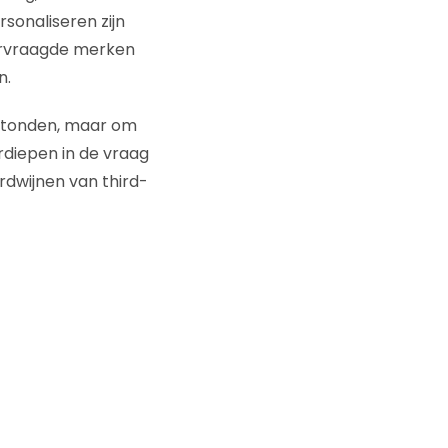
sonaliseren zijn
dervraagde merken
n.
 stonden, maar om
erdiepen in de vraag
dwijnen van third-