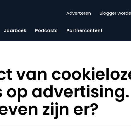
Adverteren
Blogger word
Jaarboek
Podcasts
Partnercontent
t van cookieloz
 op advertising
even zijn er?