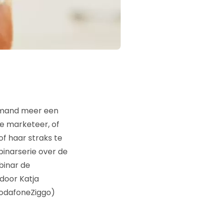
niemand meer een
re marketeer, of
of haar straks te
inarserie over de
binar de
 door Katja
VodafoneZiggo)