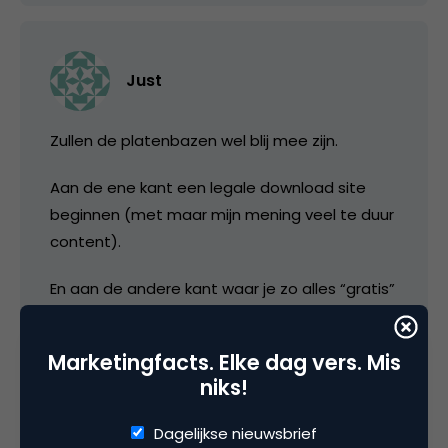
Just
Zullen de platenbazen wel blij mee zijn.
Aan de ene kant een legale download site
beginnen (met maar mijn mening veel te duur
content).
En aan de andere kant waar je zo alles “gratis”
kunt krijgen.
Marketingfacts. Elke dag vers. Mis
Beetje raar…
niks!
28 juni 2005 om 12:45
Dagelijkse nieuwsbrief