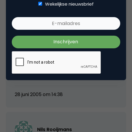
Wekelijkse nieuwsbrief
Nils Rooijmans
iemand sleutelmaatje 13 liggen?
We trekken de hele gereedschapskist open,
maar ik verwacht dat we morgenvroeg pas
weer online kunnen. Excuses…
28 juni 2005 om 14:38
Nils Rooijmans