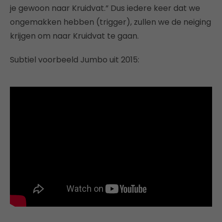
je gewoon naar Kruidvat.” Dus iedere keer dat we
ongemakken hebben (trigger), zullen we de neiging
krijgen om naar Kruidvat te gaan.
Subtiel voorbeeld Jumbo uit 2015: