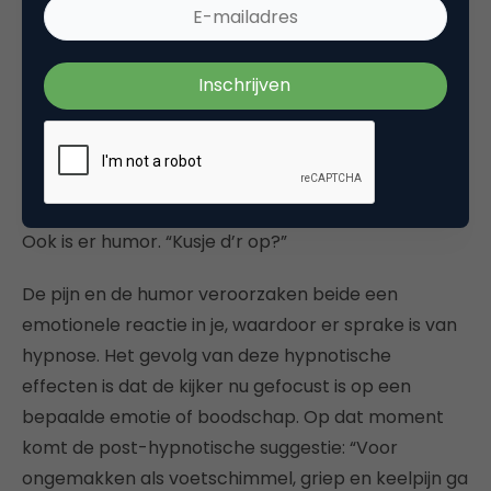
Eerst komt de hypnose: de acteurs doen je geloven
dat je naar een uitglijdende moeder, een
geblesseerde voetballer en een bezeerde
timmerman aan het kijken bent. Als dat geen
hypnose is! Je leeft je in en voelt ook de pijn van de
timmerman die met zijn hamer zijn vinger raakt.
Ook is er humor. “Kusje d’r op?”
De pijn en de humor veroorzaken beide een
emotionele reactie in je, waardoor er sprake is van
hypnose. Het gevolg van deze hypnotische
effecten is dat de kijker nu gefocust is op een
bepaalde emotie of boodschap. Op dat moment
komt de post-hypnotische suggestie: “Voor
ongemakken als voetschimmel, griep en keelpijn ga