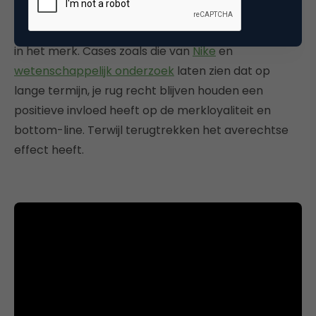
tegenstanders vierden hun overwinning op het
merk, de medestanders waren zeer teleurgesteld
in het merk. Cases zoals die van
Nike
en
wetenschappelijk onderzoek
laten zien dat op
lange termijn, je rug recht blijven houden een
positieve invloed heeft op de merkloyaliteit en
bottom-line. Terwijl terugtrekken het averechtse
effect heeft.