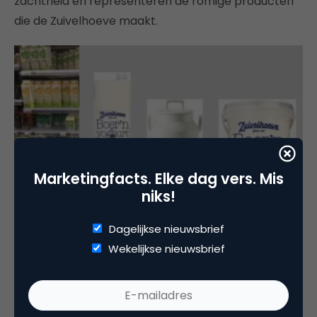
zachtheid en representeren de romige producten
die de Zuivelhoeve maakt.
Marketingfacts. Elke dag vers. Mis
niks!
Dagelijkse nieuwsbrief
De impact van verpakking op het gevoel van een
Wekelijkse nieuwsbrief
product.
Haystack Consulting maakt gebruik van technieken
met als doel te onderzoeken wat voor gevoel