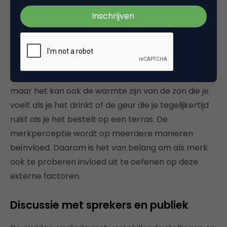
consumenten bij bepaalde producten hebben. “The
Symphony of Senses” noemt Ronald het. Hoe het
eruit ziet, hoe het ruikt, hoe het smaakt en hoe het
voelt draagt allemaal bij aan de manier waarop
consumenten naar een product kijken. Een glas
frisdrank is niet alleen de smaak van zoet drinken,
maar het kan ook de warmte zijn van de zon die je
voelt als je het drinkt of de geur die je tegelijkertijd
ruikt als je het bestelt op een terras. De
merkperceptie wordt op meerdere manieren
beïnvloed. Daarom is het van belang om als merk
ook te proberen invloed uit te oefenen op deze
externe factoren.
Discussie met sprekers en publiek