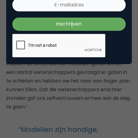
Daar hadden we goede ervaringen mee, maar er
was niet één model dat we optimaal vonden.”
“Op een dag deden we een workshop met Shotton
en hij zei: ‘Maak gewoon je eigen model en als het je
lukt om daarbij de afkorting BRAIN te maken, moet
je dat zeker doen!’ Zo hebben we de meest nuttige
stukken uit verschillende modellen genomen en
een aantal wetenschappers gevraagd er gaten in
te schieten en hebben we het naar een hoger plan
kunnen tillen. Dat die wetenschappers erachter
stonden gaf ons zelfvertrouwen ermee aan de slag
te gaan.”
“Modellen zijn handige,