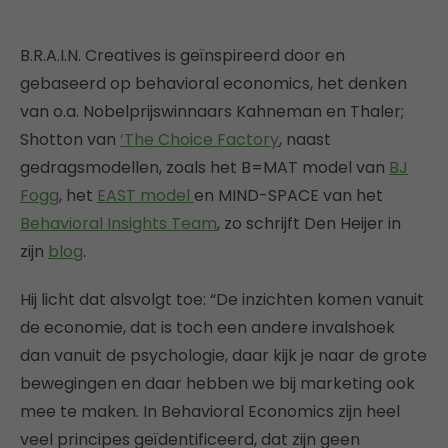
B.R.A.I.N. Creatives is geïnspireerd door en
gebaseerd op behavioral economics, het denken
van o.a. Nobelprijswinnaars Kahneman en Thaler;
Shotton van
‘The Choice Factory
, naast
gedragsmodellen, zoals het B=MAT model van
BJ
Fogg
, het
EAST model
en MIND-SPACE van het
Behavioral Insights Team
, zo schrijft Den Heijer in
zijn
blog
.
Hij licht dat alsvolgt toe: “De inzichten komen vanuit
de economie, dat is toch een andere invalshoek
dan vanuit de psychologie, daar kijk je naar de grote
bewegingen en daar hebben we bij marketing ook
mee te maken. In Behavioral Economics zijn heel
veel principes geïdentificeerd, dat zijn geen