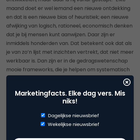
maand doet er wel iemand een nieuwe ontdekking
en dat is een nieuwe bias of heuristiek; een nieuwe
afwijking van logisch, rationeel, economisch denken
dat je bij mensen kunt aanwijzen. Daar zijn er
inmiddels honderden van. Dat betekent ook dat als
je van zo’n lijst met inzichten vertrekt, dat niet meer
werkbaar is. Dan zijn er in de gedragswetenschap
mooie frameworks, die je helpen om systematisch
naar bepaald gedrag te kijken en de krachten
eromheen.”
Marketingfacts. Elke dag vers. Mis
niks!
“Met een aantal frameworks hebben we
geëxperimenteerd. In hoeverre kan dat de
Dagelijkse nieuwsbrief
traditionele briefing bij een reclamebureau
Wekelijkse nieuwsbrief
vervangen als we het eindgedrag centraal stellen?
Wat mensen tegenhoudt, wat mensen beweegt?