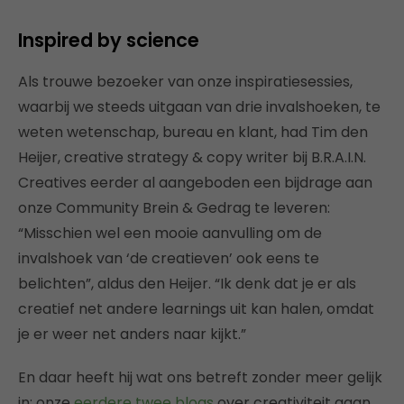
Inspired by science
Als trouwe bezoeker van onze inspiratiesessies,
waarbij we steeds uitgaan van drie invalshoeken, te
weten wetenschap, bureau en klant, had Tim den
Heijer, creative strategy & copy writer bij B.R.A.I.N.
Creatives eerder al aangeboden een bijdrage aan
onze Community Brein & Gedrag te leveren:
“Misschien wel een mooie aanvulling om de
invalshoek van ‘de creatieven’ ook eens te
belichten”, aldus den Heijer. “Ik denk dat je er als
creatief net andere learnings uit kan halen, omdat
je er weer net anders naar kijkt.”
En daar heeft hij wat ons betreft zonder meer gelijk
in; onze
eerdere twee blogs
over creativiteit gaan