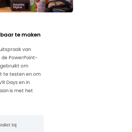
tbaar te maken
 uitspraak van
t de PowerPoint-
 gebruikt om
t te testen en om
VR Days en in
aan is met het
alist bij