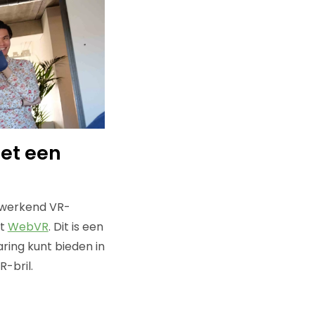
met een
n werkend VR-
et
WebVR
. Dit is een
aring kunt bieden in
-bril.