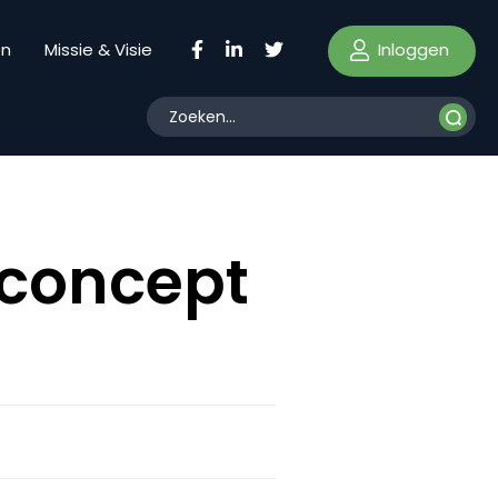
Inloggen
en
Missie & Visie
-concept