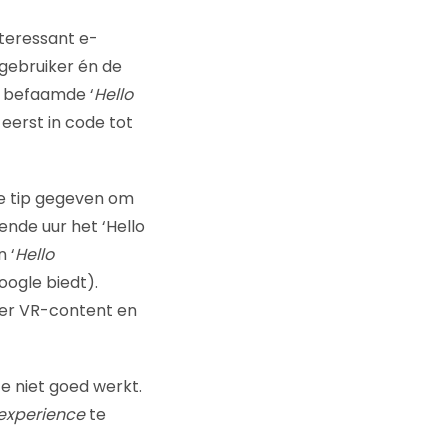
teressant e-
gebruiker én de
t befaamde ‘
Hello
erst in code tot
e tip gegeven om
nde uur het ‘Hello
 ‘
Hello
oogle biedt).
ver VR-content en
 niet goed werkt.
experience
te