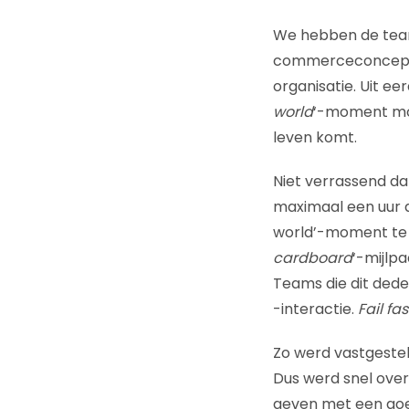
We hebben de tea
commerceconcept e
organisatie. Uit e
world
‘-moment moe
leven komt.
Niet verrassend d
maximaal een uur 
world’-moment te 
cardboard
‘-mijlp
Teams die dit dede
-interactie.
Fail fas
Zo werd vastgeste
Dus werd snel over
geven met een go