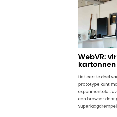
WebVR: vir
kartonnen 
Het eerste doel va
prototype kunt ma
experimentele Javas
een browser door 
Superlaagdrempeli