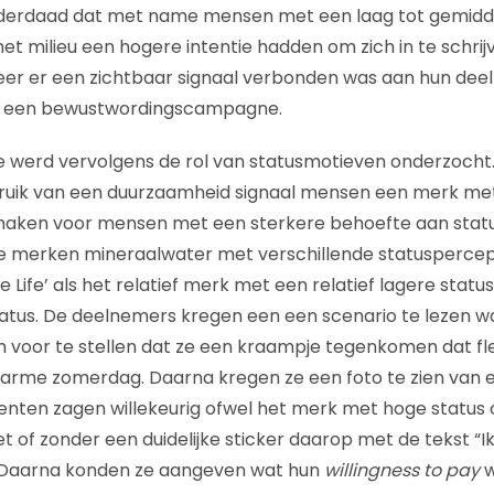
derdaad dat met name mensen met een laag tot gemidd
t milieu een hogere intentie hadden om zich in te schrijv
 er een zichtbaar signaal verbonden was aan hun deel
an een bewustwordingscampagne.
e werd vervolgens de rol van statusmotieven onderzocht
bruik van een duurzaamheid signaal mensen een merk met
 maken voor mensen met een sterkere behoefte aan statu
 merken mineraalwater met verschillende statuspercept
 Life’ als het relatief merk met een relatief lagere status 
atus. De deelnemers kregen een
een scenario te lezen w
h voor te stellen dat ze een kraampje tegenkomen dat f
arme zomerdag. Daarna kregen ze een foto te zien van 
nten zagen willekeurig ofwel het merk met hoge status
t of zonder een duidelijke sticker daarop met de tekst “Ik
. Daarna konden ze aangeven wat hun
willingness to pay
w