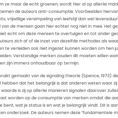
ze maar de echt groenen, wordt hier al op allerlei man
emen de auteurs anti-consumptie. Voorbeelden hiervan z
s, vrijwillige versimpeling van leefstijl dan wel levensduu
 van de mensen gaan hier echter nog niet in mee. Het g
 niet echt om deze mensen te overtuigen en tot ander ge
uteurs zich af of de inzet van dezelfde methodes als w
te verleiden ook niet ingezet kunnen worden om hen jui
eiden. Verstandige merken zouden dit moeten willen wan
n zijn immers onhoudbaar op termijn.
uikt gemaakt van de signaling theorie (Spence, 1973) die 
hebben dat het belangrijk is dat anderen weten waar zij v
waarde is zij op allerlei manieren signalen daarover zul
past worden op de consumptie van merken omdat die aa
bent, wat je status is en wat je belangrijk vindt. Dit is aa
rten onderzoek. De auteurs nemen deze “fundamentele me