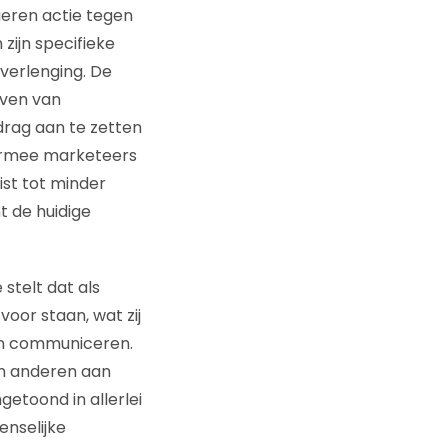
ieren actie tegen
ijn specifieke
rverlenging. De
even van
drag aan te zetten
aarmee marketeers
st tot minder
t de huidige
stelt dat als
oor staan, wat zij
len communiceren.
n anderen aan
ngetoond in allerlei
nselijke