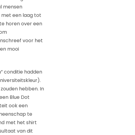
al mensen
 met een laag tot
 te horen over een
n om
inschreef voor het
een mooi
en” conditie hadden
versiteitskleur).
 zouden hebben. In
 een Blue Dot
teit ook een
meenschap te
nd met het shirt
sultaat van dit