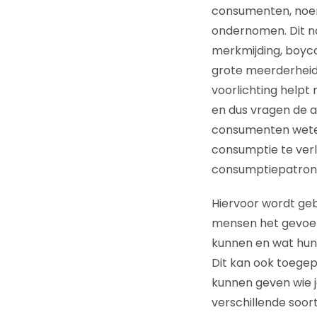
consumenten, noem 
ondernomen. Dit no
merkmijding, boycot
grote meerderheid
voorlichting helpt
en dus vragen de a
consumenten weten 
consumptie te verl
consumptiepatrone
Hiervoor wordt gebr
mensen het gevoel 
kunnen en wat hun 
Dit kan ook toege
kunnen geven wie je 
verschillende soo