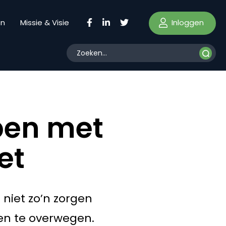
Inloggen
en
Missie & Visie
pen met
et
niet zo’n zorgen
en te overwegen.