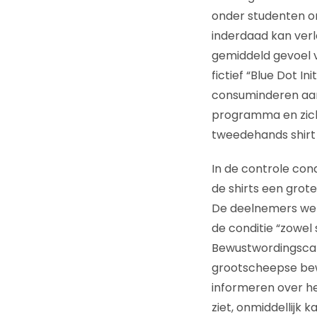
onder studenten o
inderdaad kan ver
gemiddeld gevoel v
fictief “Blue Dot I
consuminderen aan 
programma en zich
tweedehands shirt 
In de controle cond
de shirts een grot
De deelnemers werd
de conditie “zowel 
Bewustwordingsca
grootscheepse be
informeren over het
ziet, onmiddellijk k