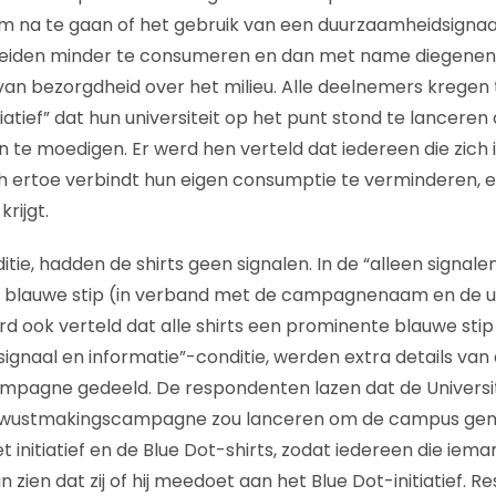
m na te gaan of het gebruik van een duurzaamheidsigna
leiden minder te consumeren en dan met name diegenen
an bezorgdheid over het milieu. Alle deelnemers kregen
nitiatief” dat hun universiteit op het punt stond te lancere
te moedigen. Er werd hen verteld dat iedereen die zich 
 ertoe verbindt hun eigen consumptie te verminderen, 
krijgt.
itie, hadden de shirts geen signalen. In de “alleen signal
e blauwe stip (in verband met de campagnenaam en de uni
 ook verteld dat alle shirts een prominente blauwe stip
signaal en informatie”-conditie, werden extra details van
mpagne gedeeld. De respondenten lazen dat de
Universi
wustmakingscampagne zou lanceren om de campus ge
 initiatief en de Blue Dot-shirts, zodat iedereen die iema
an zien dat zij of hij meedoet aan het Blue Dot-initiatief. Re