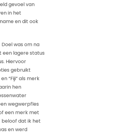
eld gevoel van
en in het
name en dit ook
. Doel was om na
 een lagere status
s. Hiervoor
ies gebruikt
en “Fiji” als merk
aarin hen
lessenwater
een wegwerpfles
of een merk met
 beloof dat ik het
as en werd