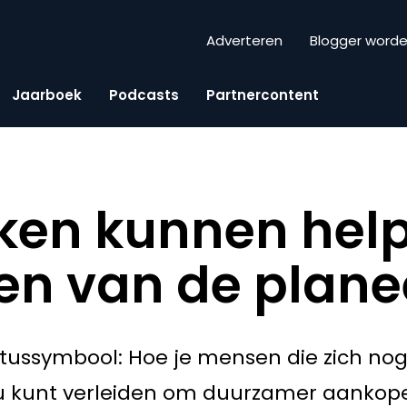
Adverteren
Blogger word
Jaarboek
Podcasts
Partnercontent
ken kunnen hel
en van de plane
ussymbool: Hoe je mensen die zich nog 
u kunt verleiden om duurzamer aankop