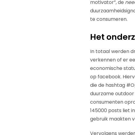
motivator”, de
need
duurzaamheidsigna
te consumeren.
Het onder
In totaal werden d
verkennen of er ee
economische statu
op facebook. Hier
die de hashtag #Op
duurzame outdoor ma
consumenten oproep
145000 posts liet
gebruik maakten v
Vervolgens werden