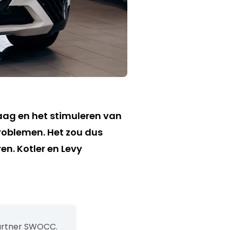
raag en het stimuleren van
tproblemen.
Het zou dus
ren.
Kotler
en Levy
artner SWOCC.