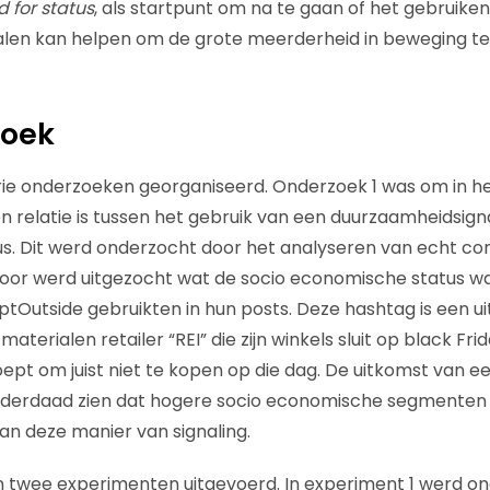
 for status
, als startpunt om na te gaan of het gebruike
len kan helpen om de grote meerderheid in beweging te
zoek
rie onderzoeken georganiseerd. Onderzoek 1 was om in he
n relatie is tussen het gebruik van een duurzaamheidsign
s. Dit werd onderzocht door het analyseren van echt 
voor werd uitgezocht wat de socio economische status 
tOutside gebruikten in hun posts. Deze hashtag is een ui
terialen retailer “REI” die zijn winkels sluit op black Fri
t om juist niet te kopen op die dag. De uitkomst van e
 inderdaad zien dat hogere socio economische segmente
an deze manier van signaling.
 twee experimenten uitgevoerd. In experiment 1 werd o