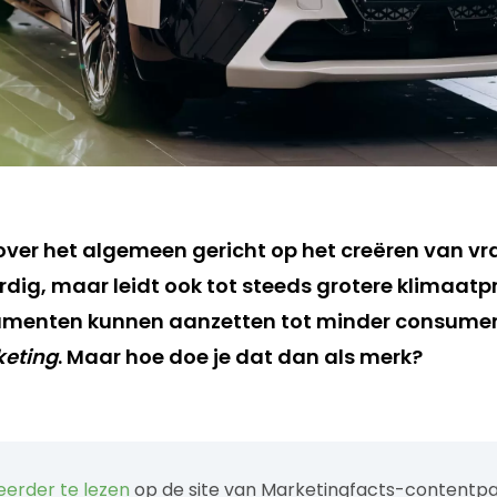
 over het algemeen gericht op het creëren van v
 aardig, maar leidt ook tot steeds grotere klimaa
sumenten
kunnen aanzetten tot minder consume
eting
.
Maar hoe doe je d
a
t dan als merk
?
eerder te lezen
op de site van Marketingfacts-contentp