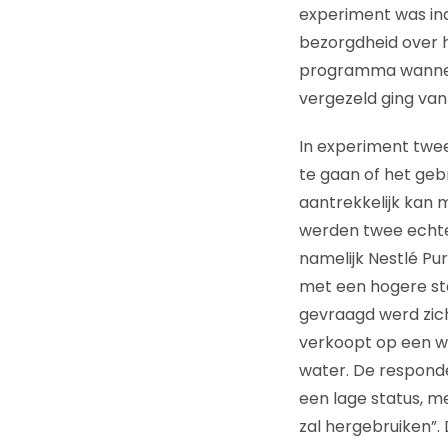
experiment was in
bezorgdheid over he
programma wanneer
vergezeld ging v
In experiment twe
te gaan of het ge
aantrekkelijk kan
werden twee echte
namelijk Nestlé Pure
met een hogere st
gevraagd werd zic
verkoopt op een w
water. De responde
een lage status, me
zal hergebruiken”