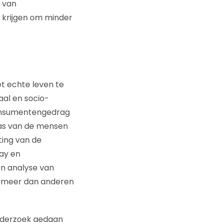
n van
 krijgen om minder
t echte leven te
aal en socio-
consumentengedrag
was van de mensen
ting van de
day en
en analyse van
n meer dan anderen
nderzoek gedaan