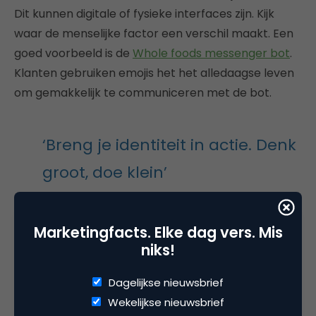
Dit kunnen digitale of fysieke interfaces zijn. Kijk
waar de menselijke factor een verschil maakt. Een
goed voorbeeld is de
Whole foods messenger bot
.
Klanten gebruiken emojis het het alledaagse leven
om gemakkelijk te communiceren met de bot.
‘Breng je identiteit in actie. Denk
groot, doe klein’
Als er een inspirerend groot doel staat is het de
Marketingfacts. Elke dag vers. Mis
kunst om dit te vertalen naar kleine stappen.
niks!
Onderzoek wijst namelijk uit we van controle voelen
Dagelijkse nieuwsbrief
en het ondernemen van actie gelukkig worden.
Wekelijkse nieuwsbrief
Mensen voelen vaak de extra uitdaging om te