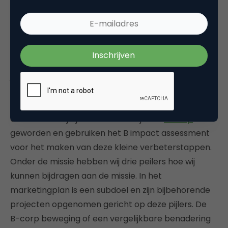
voldoen aan de extra normen van een duurzame
visie. Maar in plaats van de principes als extra werk
te zien, kun je het beter beschouwen als het model
waar alles doorheen stroomt. Door te starten met
kleine purpose gerichte stappen zorg je ervoor dat
je een volgende iets grotere actie kunt plannen. Op
die manier kom je steeds een stap dichter bij
zonder dat je wordt overweldigd door de weg
ernaar toe. Wij zijn met het bedrijf een
B-corp
geworden en gebruiken het B impact assessment
voor het maken van deze kleine verbeterstappen.
Onder de missie hebben wij drie peilers hoe wij
kunnen bijdragen aan de missie. In het
marketingplan is een subdoel en zijn bijbehorende
projecten opgenomen gericht op deze pijlers. De
B-corp beweging of een vergelijkbare benadering