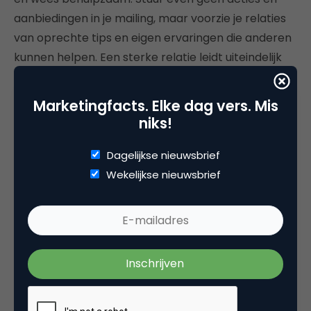
aanbiedingen in je mailing, maar voorzie je relaties
van oprechte tips en eigen ervaringen die anderen
kunnen helpen. Een sterke relatie leidt uiteindelijk
tot een langere customer life time value op termijn.
Geef de klant ook aandacht als er op dit moment
Marketingfacts. Elke dag vers. Mis
weinig tot niks te halen valt. Dan weten ze je zeker
niks!
te vinden wanneer de storm weer gaat liggen.
Dagelijkse nieuwsbrief
3. Toon empathie in je
Wekelijkse nieuwsbrief
marketingcommunicatie en pas op
basis hiervan je (online) interacties
aan
Dit is iets wat we eigenlijk altijd moeten gaan doen
als marketeer, maar in crisistijd is het nog
belangrijker; empathie tonen en onszelf in een