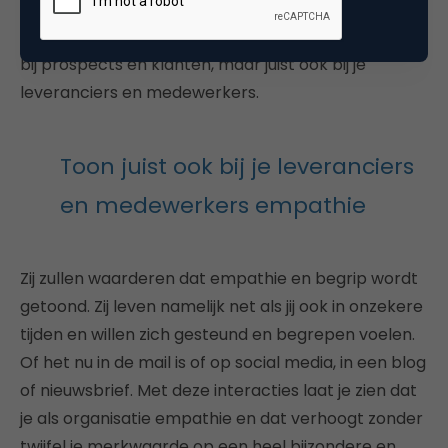
ander verplaatsen in plaats van alleen te focussen
op wat belangrijk is voor onszelf. Doe dit niet alleen
bij prospects en klanten, maar juist ook bij je
leveranciers en medewerkers.
Toon juist ook bij je leveranciers
en medewerkers empathie
Zij zullen waarderen dat empathie en begrip wordt
getoond. Zij leven namelijk net als jij ook in onzekere
tijden en willen zich gesteund en begrepen voelen.
Of het nu in de mail is of op social media, in een blog
of nieuwsbrief. Met deze interacties laat je zien dat
je als organisatie empathie en dat verhoogt zonder
twijfel je merkwaarde op een heel bijzondere en