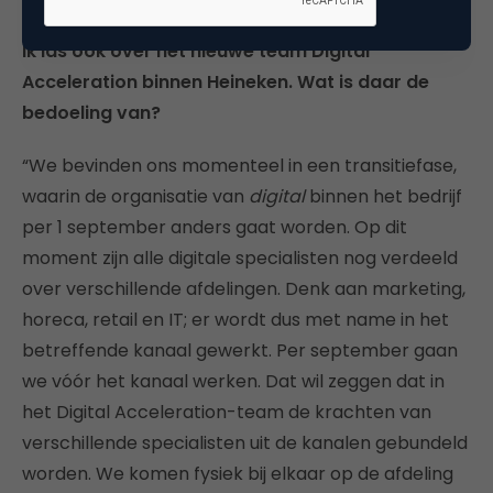
Ik las ook over het nieuwe team Digital
Acceleration binnen Heineken. Wat is daar de
bedoeling van?
“We bevinden ons momenteel in een transitiefase,
waarin de organisatie van
digital
binnen het bedrijf
per 1 september anders gaat worden. Op dit
moment zijn alle digitale specialisten nog verdeeld
over verschillende afdelingen. Denk aan marketing,
horeca, retail en IT; er wordt dus met name in het
betreffende kanaal gewerkt. Per september gaan
we vóór het kanaal werken. Dat wil zeggen dat in
het Digital Acceleration-team de krachten van
verschillende specialisten uit de kanalen gebundeld
worden. We komen fysiek bij elkaar op de afdeling