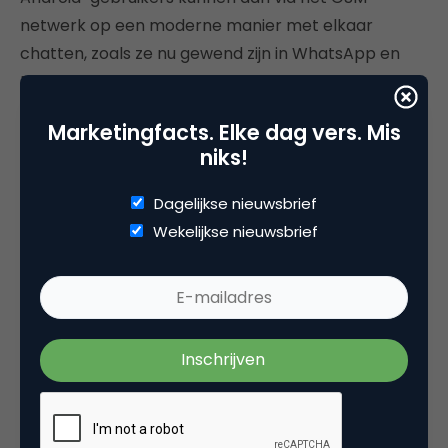
netwerk op een moderne manier met elkaar
chatten, zoals ze nu gewend zijn in WhatsApp en
Facebook Messenger.
Het wachten is op de eerste telecomproviders die
Marketingfacts. Elke dag vers. Mis
niks!
hun systemen klaarmaken voor de uitrol van RCS.
Nederland, het land met de hoogste
Dagelijkse nieuwsbrief
smartphonepenetratie
van de wereld, verdient niet
Wekelijkse nieuwsbrief
minder.
Deel dit artikel
Kopieer link