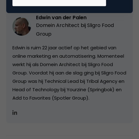
Edwin van der Palen
Domein Architect bij
Sligro Food
Group
Edwin is ruim 22 jaar actief op het gebied van
online marketing en automatisering. Momenteel
werkt hij als Domein Architect bij Sligro Food
Group. Voordat hij aan de slag ging bij Sligro Food
Group was hij Technical Lead bij Tribal Agency en
Head of Technology bij Yourzine (Springbok) en
Add to Favorites (Spotler Group).