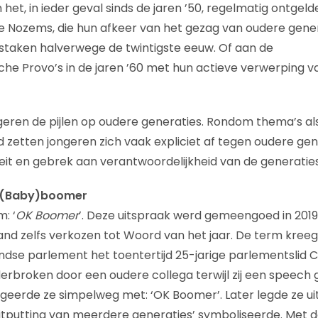
et, in ieder geval sinds de jaren ’50, regelmatig ontgeld
e Nozems, die hun afkeer van het gezag van oudere gener
staken halverwege de twintigste eeuw. Of aan de
che Provo’s in de jaren ’60 met hun actieve verwerping va
geren de pijlen op oudere generaties. Rondom thema’s al
id zetten jongeren zich vaak expliciet af tegen oudere gen
iteit en gebrek aan verantwoordelijkheid van de generatie
 (Baby)boomer
: ‘
OK Boomer
’. Deze uitspraak werd gemeengoed in 2019.
land zelfs verkozen tot Woord van het jaar. De term kr
ndse parlement het toentertijd 25-jarige parlementslid 
rbroken door een oudere collega terwijl zij een speech 
ageerde ze simpelweg met: ‘OK Boomer’. Later legde ze ui
tputting van meerdere generaties’ symboliseerde. Met d