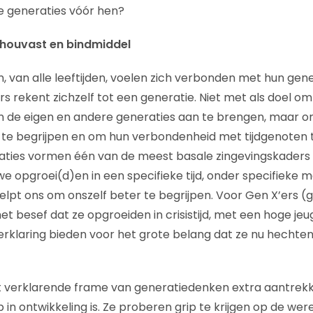
 generaties vóór hen?
 houvast en bindmiddel
van alle leeftijden, voelen zich verbonden met hun gen
 rekent zichzelf tot een generatie. Niet met als doel om 
en de eigen en andere generaties aan te brengen, maar o
 te begrijpen en om hun verbondenheid met tijdgenoten t
aties vormen één van de meest basale zingevingskaders 
we opgroei(d)en in een specifieke tijd, onder specifieke 
pt ons om onszelf beter te begrijpen. Voor Gen X’ers (
et besef dat ze opgroeiden in crisistijd, met een hoge je
erklaring bieden voor het grote belang dat ze nu hechte
it verklarende frame van generatiedenken extra aantrekk
 in ontwikkeling is. Ze proberen grip te krijgen op de we