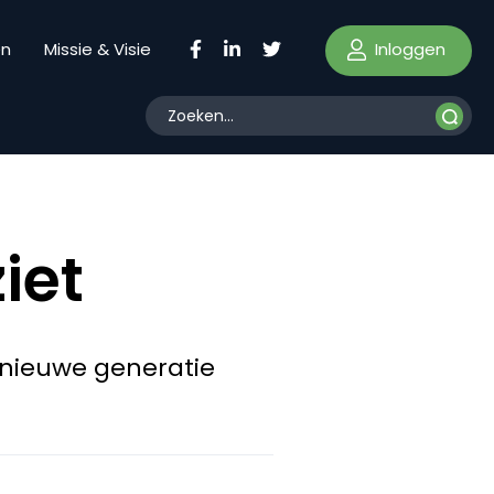
Inloggen
en
Missie & Visie
iet
 nieuwe generatie
.