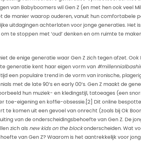
gen van Babyboomers wil Gen Z (en met hen ook veel Mill
met de manier waarop ouderen, vanuit hun comfortabele po
ke uitdagingen achterlaten voor jonge generaties. Het is
 om te stoppen met ‘oud’ denken en om ruimte te make
iet de enige generatie waar Gen Z zich tegen afzet. Ook 
ngste generatie kent haar eigen vorm van
#millennialbashi
tijd een populaire trend in de vorm van ironische, plager
nials met de late 90’s en early 00’s. Gen Z maakt de gene
oorbeeld hun muziek- en kledingstijl, tatoeages (een snor
er toe-eigening en koffie-obsessie.[2] Dit online bespotte
oort te komen uit een gevoel van onrecht (zoals bij Ok Boo
uiting van de onderscheidingsbehoefte van Gen Z. De jon
en zich als
new kids on the block
onderscheiden. Wat vo
hoefte van Gen Z? Waarom is het aantrekkelijk voor jon