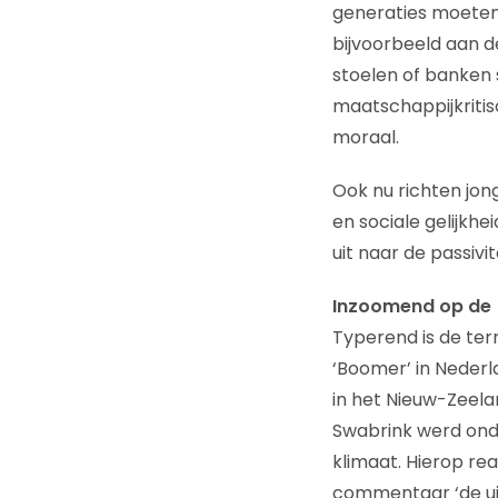
generaties moeten h
bijvoorbeeld aan d
stoelen of banken 
maatschappijkritis
moraal.
Ook nu richten jon
en sociale gelijkhe
uit naar de passiv
Inzoomend op de
Typerend is de term
‘Boomer’ in Neder
in het Nieuw-Zeela
Swabrink werd onde
klimaat. Hierop re
commentaar ‘de ui