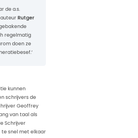
r de a.s.
 auteur
Rutger
afgebakende
ich regelmatig
aarom doen ze
neratiebesef.’
atie kunnen
en schrijvers de
chrijver Geoffrey
ang van taal als
e Schrijver
te snel met elkaar