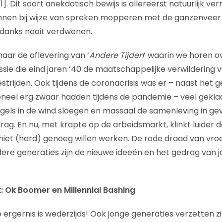
1]. Dit soort anekdotisch bewijs is allereerst natuurlijk verm
en bij wijze van spreken mopperen met de ganzenveer i
ndanks nooit verdwenen.
aar de aflevering van ‘
Andere Tijden
’ waarin we horen o
e die eind jaren ’40 de maatschappelijke verwildering 
trijden. Ook tijdens de coronacrisis was er – naast het g
neel erg zwaar hadden tijdens de pandemie – veel gekla
gels in de wind sloegen en massaal de samenleving in g
g. En nu, met krapte op de arbeidsmarkt, klinkt luider da
iet (hard) genoeg willen werken. De rode draad van vroeg
dere generaties zijn de nieuwe ideeën en het gedrag van
: Ok Boomer en Millennial Bashing
 ergernis is wederzijds! Ook jonge generaties verzetten z