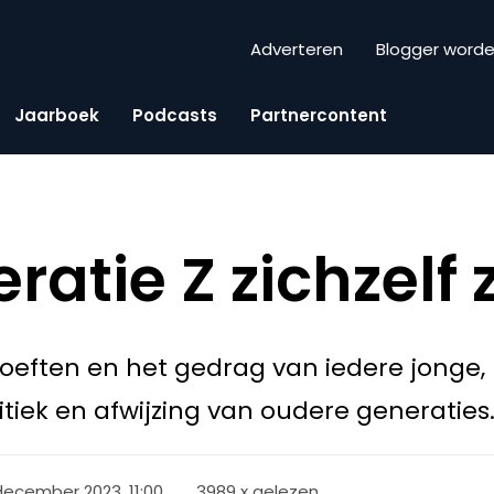
Adverteren
Blogger word
Jaarboek
Podcasts
Partnercontent
atie Z zichzelf z
oeften en het gedrag van iedere jonge,
tiek en afwijzing van oudere generaties
december 2023, 11:00
3989 x gelezen