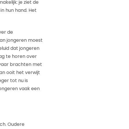
akelijk: je ziet de
n hun hand. Het
ver de
van jongeren moest
eluid dat jongeren
ag te horen over
evaar brachten met
n ooit het verwijt
er tot nu is
 jongeren vaak een
ich. Oudere