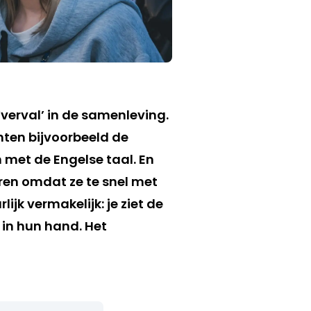
‘verval’ in de samenleving.
chten bijvoorbeeld de
 met de Engelse taal. En
ren omdat ze te snel met
lijk vermakelijk: je ziet de
in hun hand. Het