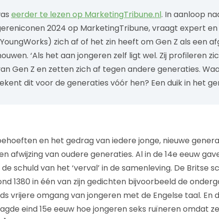
was
eerder te lezen op MarketingTribune.nl
. In aanloop naa
gereniconen 2024 op MarketingTribune, vraagt expert en
YoungWorks) zich af of het zin heeft om Gen Z als een 
uwen. ‘Als het aan jongeren zelf ligt wel. Zij profileren z
van Gen Z en zetten zich af tegen andere generaties. W
ekent dit voor de generaties vóór hen? Een duik in het ge
behoeften en het gedrag van iedere jonge, nieuwe gener
en afwijzing van oudere generaties. Al in de 14e eeuw gav
de schuld van het ‘verval’ in de samenleving. De Britse s
nd 1380 in één van zijn gedichten bijvoorbeeld de onderg
ds vrijere omgang van jongeren met de Engelse taal. En d
gde eind 15e eeuw hoe jongeren seks ruïneren omdat ze 