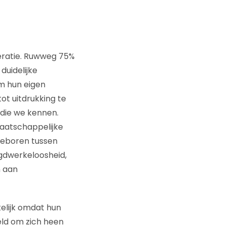
eratie. Ruwweg 75%
duidelijke
m hun eigen
ot uitdrukking te
die we kennen.
maatschappelijke
geboren tussen
ugdwerkeloosheid,
n aan
elijk omdat hun
reld om zich heen