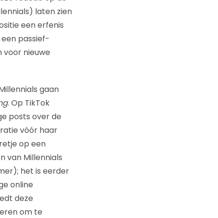
ennials) laten zien
sitie een erfenis
 een passief-
n voor nieuwe
Millennials gaan
ng
. Op TikTok
ige posts over de
ratie vóór haar
retje op een
n van Millennials
mer); het is eerder
ge online
edt deze
geren om te