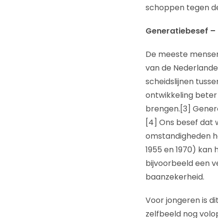
schoppen tegen de
Generatiebesef –
De meeste mensen, 
van de Nederlanders
scheidslijnen tuss
ontwikkeling beter
brengen.[3] Gener
[4] Ons besef dat 
omstandigheden hel
1955 en 1970) kan h
bijvoorbeeld een v
baanzekerheid.
Voor jongeren is d
zelfbeeld nog volop