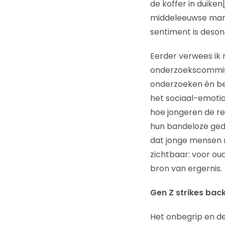
de koffer in duiken[
middeleeuwse mann
sentiment is deso
Eerder verwees ik n
onderzoekscommissi
onderzoeken én bes
het sociaal-emotio
hoe jongeren de re
hun bandeloze gedra
dat jonge mensen n
zichtbaar: voor ou
bron van ergernis.
Gen Z strikes back
Het onbegrip en de