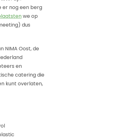
e er nog een berg
plaatsten
we op
meeting) dus
an NIMA Oost, de
Nederland
eteers en
ische catering die
n kunt overlaten,
ol
lastic