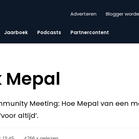
Adverteren
Blogger word
Jaarboek
Podcasts
Partnercontent
k Mepal
mmunity Meeting: Hoe Mepal van een m
oor altijd’.
, 13:45
4766 x gelezen