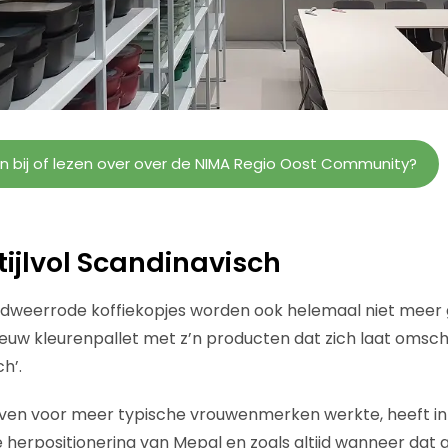
en bij of lezen over over de NIMA Regio Oost Community?
tijlvol Scandinavisch
ndweerrode koffiekopjes worden ook helemaal niet meer
euw kleurenpallet met z’n producten dat zich laat omschri
ch’.
n leven voor meer typische vrouwenmerken werkte, heeft in
 herpositionering van Mepal en zoals altijd wanneer dat