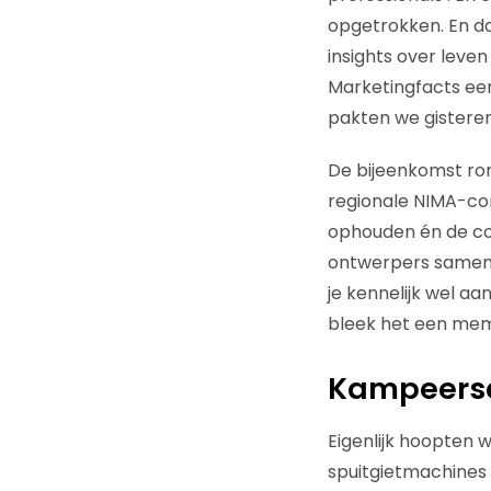
opgetrokken. En da
insights over leve
Marketingfacts een
pakten we gisteren
De bijeenkomst ron
regionale NIMA-co
ophouden én de co
ontwerpers samen 
je kennelijk wel a
bleek het een mem
Kampeerse
Eigenlijk hoopten 
spuitgietmachines 