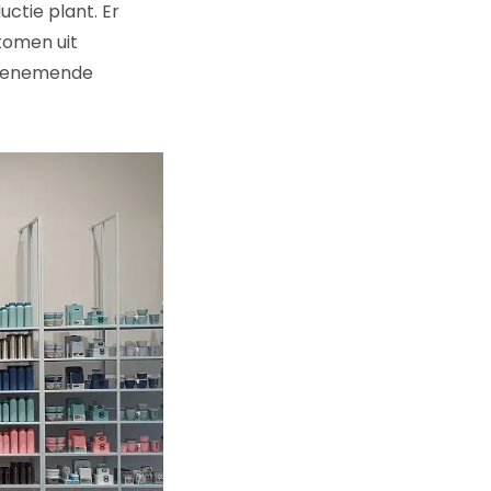
ctie plant. Er
komen uit
embenemende