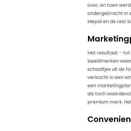
over, en toen werd
ondergebracht in e
Mepal en de rest i
Marketingp
Het resultaat – tot
beeldmerken waa
schaaltjes uit de f
verkocht in een wi
een marketingplan 
als toch waardevo
premium merk. Het
Convenienc