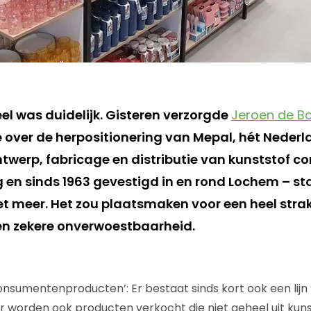
el was duidelijk. Gisteren verzorgde
Jeroen de B
over de herpositionering van Mepal, hét Nederla
ntwerp, fabricage en distributie van kunststof 
 en sinds 1963 gevestigd in en rond Lochem – st
iet meer. Het zou plaatsmaken voor een heel str
 een zekere onverwoestbaarheid.
onsumentenproducten’: Er bestaat sinds kort ook een lijn 
er worden ook producten verkocht die niet geheel uit kunst