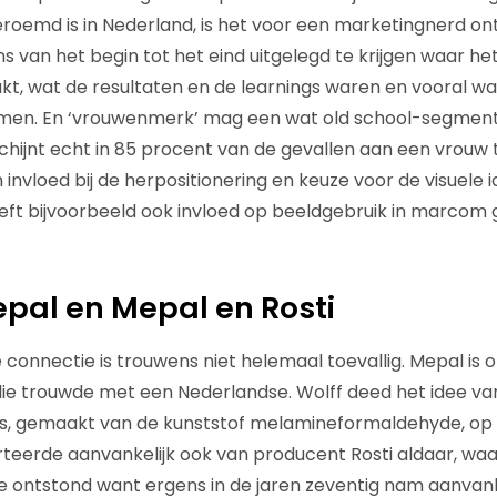
oemd is in Nederland, is het voor een marketingnerd on
s van het begin tot het eind uitgelegd te krijgen waar he
akt, wat de resultaten en de learnings waren en vooral
nomen. En ‘vrouwenmerk’ mag een wat old school-segment
hijnt echt in 85 procent van de gevallen aan een vrouw 
 invloed bij de herpositionering en keuze voor de visuele i
eft bijvoorbeeld ook invloed op beeldgebruik in marcom
epal en Mepal en Rosti
 connectie is trouwens niet helemaal toevallig. Mepal is 
die trouwde met een Nederlandse. Wolff deed het idee v
es, gemaakt van de kunststof melamineformaldehyde, op in
rteerde aanvankelijk ook van producent Rosti aldaar, wa
ie ontstond want ergens in de jaren zeventig nam aanvank