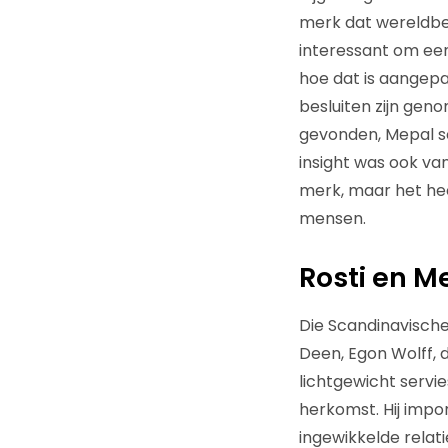
merk dat wereldber
interessant om een
hoe dat is aangep
besluiten zijn ge
gevonden, Mepal sc
insight was ook van
merk, maar het he
mensen.
Rosti en M
Die Scandinavische
Deen, Egon Wolff, 
lichtgewicht servi
herkomst. Hij impo
ingewikkelde relat