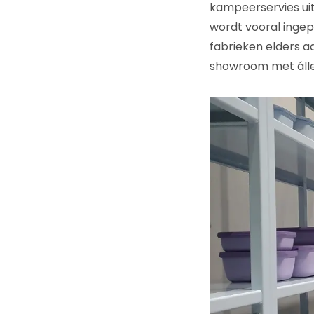
kampeerservies uit
wordt vooral ingep
fabrieken elders 
showroom met álle