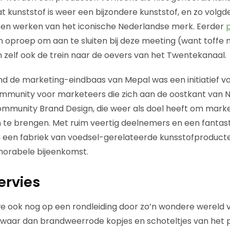
t kunststof is weer een bijzondere kunststof, en zo volgd
n en werken van het iconische Nederlandse merk. Eerder
 oproep om aan te sluiten bij deze meeting (want toffe 
 zelf ook de trein naar de oevers van het Twentekanaal.
d de marketing-eindbaas van Mepal was een initiatief v
mmunity voor marketeers die zich aan de oostkant van 
mmunity Brand Design, die weer als doel heeft om mark
te brengen. Met ruim veertig deelnemers en een fantast
an een fabriek van voedsel-gerelateerde kunsstofproducte
orabele bijeenkomst.
rvies
we ook nog op een rondleiding door zo’n wondere wereld v
waar dan brandweerrode kopjes en schoteltjes van het p