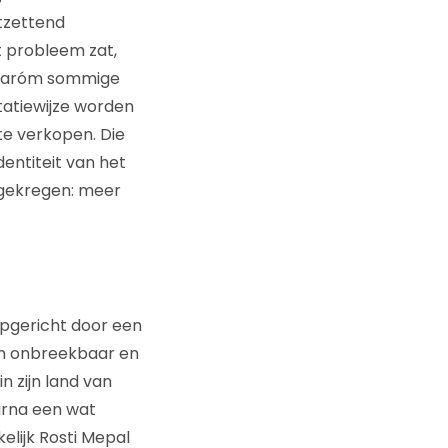
tzettend
t probleem zat,
 waaróm sommige
atiewijze worden
te verkopen. Die
dentiteit van het
 gekregen: meer
opgericht door een
an onbreekbaar en
 zijn land van
arna een wat
elijk Rosti Mepal