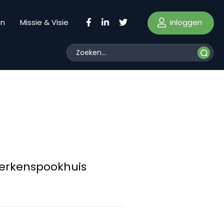
Inloggen
en
Missie & Visie
erkenspookhuis