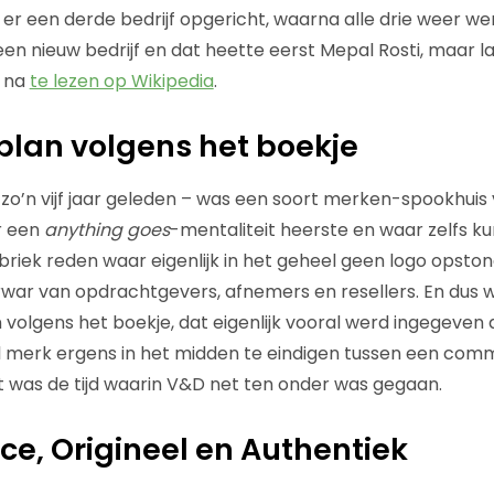
 er een derde bedrijf opgericht, waarna alle drie weer w
en nieuw bedrijf en dat heette eerst Mepal Rosti, maar la
s na
te lezen op Wikipedia
.
lan volgens het boekje
 zo’n vijf jaar geleden – was een soort merken-spookhuis 
r een
anything goes
-mentaliteit heerste en waar zelfs ku
abriek reden waar eigenlijk in het geheel geen logo opsto
rwar van opdrachtgevers, afnemers en resellers. En dus w
volgens het boekje, dat eigenlijk vooral werd ingegeven
l merk ergens in het midden te eindigen tussen een com
 was de tijd waarin V&D net ten onder was gegaan.
e, Origineel en Authentiek