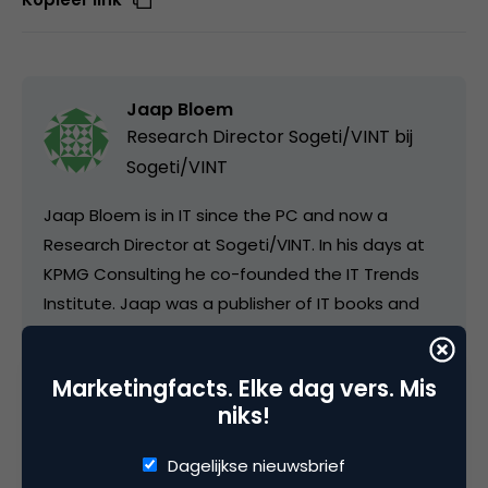
Jaap Bloem
Research Director Sogeti/VINT bij
Sogeti/VINT
Jaap Bloem is in IT since the PC and now a
Research Director at Sogeti/VINT. In his days at
KPMG Consulting he co-founded the IT Trends
Institute. Jaap was a publisher of IT books and
editor in chief of IT magazines at Wolters Kluwer.
Before coming to VINT, Jaap was the Marketing
Marketingfacts. Elke dag vers. Mis
Executive for the Dutch Chapter of ISOC, the
niks!
Internet Society. Jaap has co-authored many
books and articles, and loves to develop and
Dagelijkse nieuwsbrief
evangelize ground-breaking thought and insight