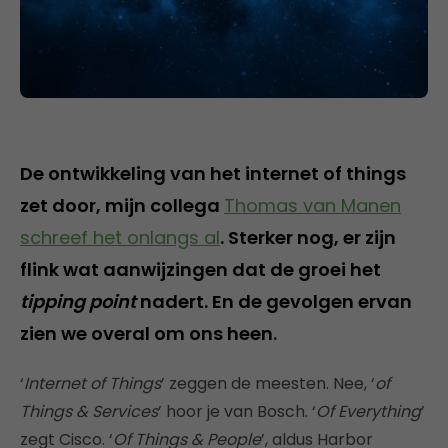
De ontwikkeling van het internet of things
zet door, mijn collega
Thomas van Manen
schreef het onlangs al
. Sterker nog, er zijn
flink wat aanwijzingen dat de groei het
tipping point
nadert. En de gevolgen ervan
zien we overal om ons heen.
‘
Internet of Things
’ zeggen de meesten. Nee, ‘
of
Things & Services
’ hoor je van Bosch. ‘
Of Everything
’
zegt Cisco. ‘
Of Things & People
’, aldus Harbor