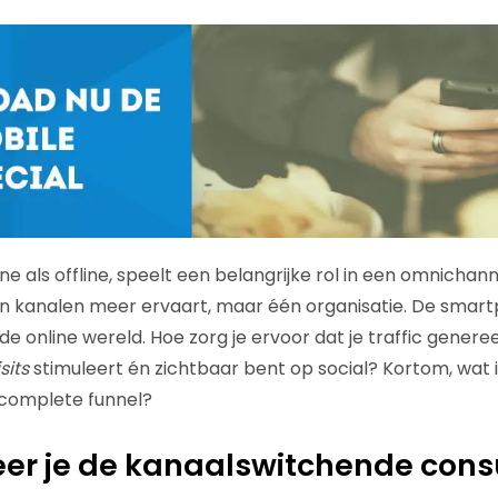
ine als offline, speelt een belangrijke rol in een omnichan
 kanalen meer ervaart, maar één organisatie. De smart
n de online wereld. Hoe zorg je ervoor dat je traffic genere
sits
stimuleert én zichtbaar bent op social? Kortom, wat 
e complete funnel?
teer je de kanaalswitchende co