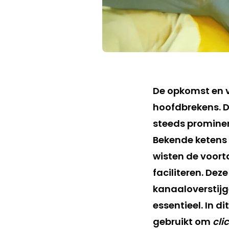
De opkomst en v
hoofdbrekens. 
steeds prominen
Bekende ketens
wisten de voor
faciliteren. De
kanaaloverstij
essentieel. In d
gebruikt om
cli