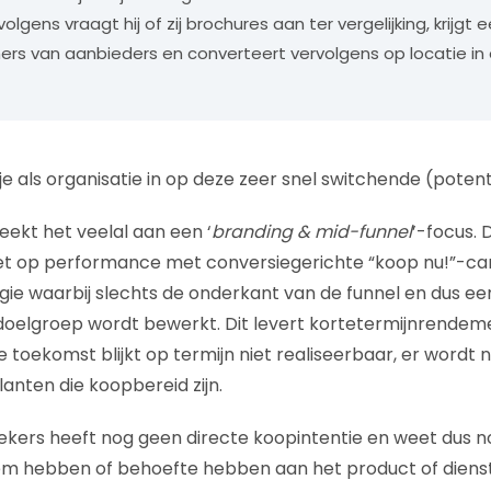
olgens vraagt hij of zij brochures aan ter vergelijking, krijgt 
rs van aanbieders en converteert vervolgens op locatie in
e als organisatie in op deze zeer snel switchende (potent
eekt het veelal aan een ‘
branding & mid-funnel
’-focus. 
zet op performance met conversiegerichte “koop nu!”-
gie waarbij slechts de onderkant van de funnel en dus ee
doelgroep wordt bewerkt. Dit levert kortetermijnrendem
 toekomst blijkt op termijn niet realiseerbaar, er wordt n
anten die koopbereid zijn.
ekers heeft nog geen directe koopintentie en weet dus n
m hebben of behoefte hebben aan het product of dienstv