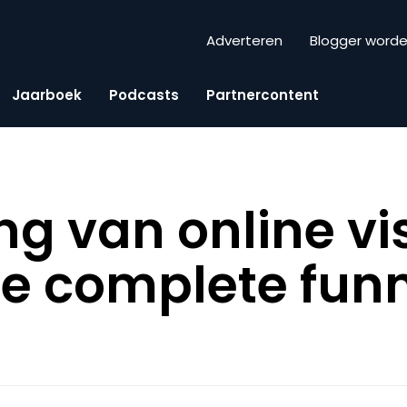
Adverteren
Blogger word
Jaarboek
Podcasts
Partnercontent
g van online vis
e complete fun