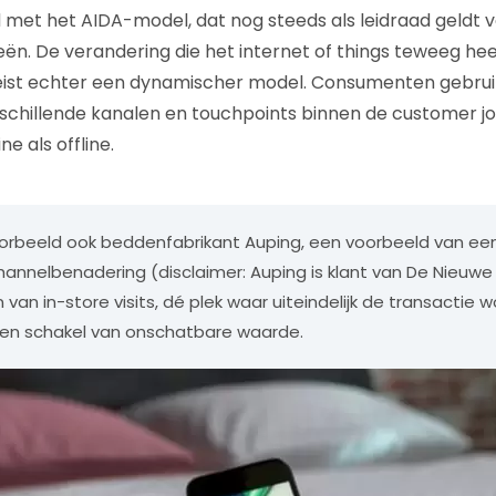
 met het AIDA-model, dat nog steeds als leidraad geldt v
ën. De verandering die het internet of things teweeg he
eist echter een dynamischer model. Consumenten gebru
schillende kanalen en touchpoints binnen de customer j
ne als offline.
voorbeeld ook beddenfabrikant Auping, een voorbeeld van ee
nnelbenadering (disclaimer: Auping is klant van De Nieuwe 
 van in-store visits, dé plek waar uiteindelijk de transactie 
n een schakel van onschatbare waarde.