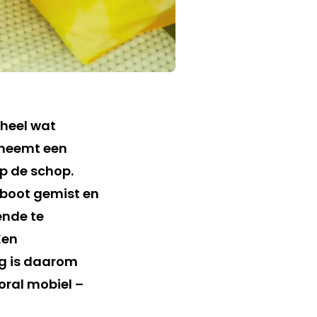
 heel wat
 neemt een
p de schop.
 boot gemist en
ende te
 Een
ng is daarom
ooral mobiel –