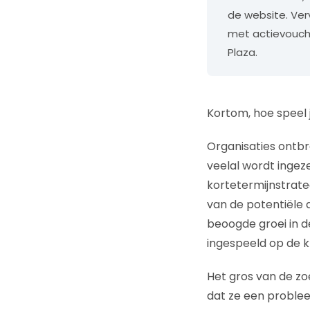
de website. Verv
met actievouche
Plaza.
Kortom, hoe speel j
Organisaties ontbr
veelal wordt inge
kortetermijnstrate
van de potentiële 
beoogde groei in de
ingespeeld op de kl
Het gros van de zo
dat ze een problee