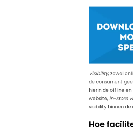
Visibility
, zowel onl
de consument geen
hierin de offline e
website,
in-store vi
visibility binnen d
Hoe facili