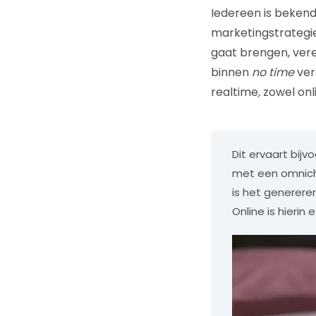
Iedereen is bekend
marketingstrategie
gaat brengen, ver
binnen
no time
ver
realtime
,
zowel onli
Dit ervaart bij
met een omnicha
is het genereren
Online is hieri