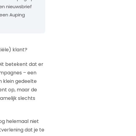
een nieuwsbrief
 een Auping
iële) klant?
Dit betekent dat er
campagnes – een
n klein gedeelte
ent op, maar de
amelijk slechts
og helemaal niet
erlening dat je te