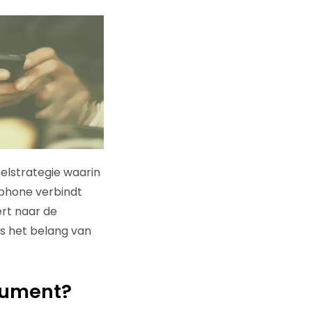
nelstrategie waarin
phone verbindt
ert naar de
is het belang van
nsument?