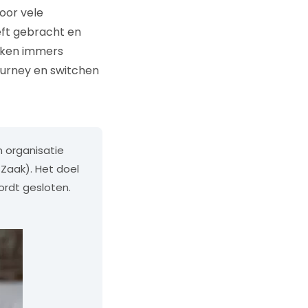
oor vele
eft gebracht en
iken immers
ourney en switchen
n organisatie
Zaak). Het doel
wordt gesloten.