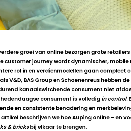
erdere groei van online bezorgen grote retailers
De customer journey wordt dynamischer, mobile
tere rol in en verdienmodellen gaan compleet o
 als V&D, BAS Group en Schoenenreus hebben de
tdurend kanaalswitchende consument niet afdo
ze hedendaagse consument is volledig
in control
.
gende en consistente benadering en merkbelevi
it artikel beschrijven we hoe Auping online – en v
cks & bricks
bij elkaar te brengen.