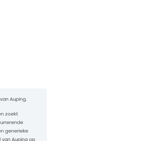
van Auping.
en zoekt
currerende
een generieke
d van Auping op