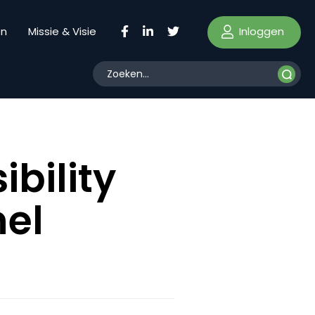
Inloggen
en
Missie & Visie
ibility
nel