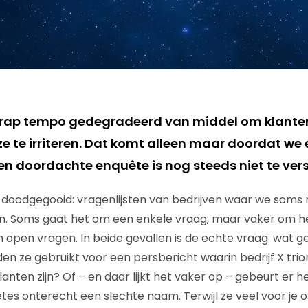
n rap tempo gedegradeerd van middel om klanten
e te irriteren. Dat komt alleen maar doordat we 
n doordachte enquête is nog steeds niet te ve
oodgegooid: vragenlijsten van bedrijven waar we soms n
n. Soms gaat het om een enkele vraag, maar vaker om h
n open vragen. In beide gevallen is de echte vraag: wat g
 ze gebruikt voor een persbericht waarin bedrijf X trio
lanten zijn? Of – en daar lijkt het vaker op – gebeurt er
es onterecht een slechte naam. Terwijl ze veel voor je or