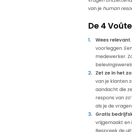
vragen ontzettend h
van je
human reso
De 4 Voûte
Wees relevant
voorleggen. Een
medewerker. Zorg
belevingswereld 
Zet ze in het z
van je klanten 
aandacht die ze
respons van zo’
als je de vragen
Gratis bedrijf
vrijgemaakt en 
Bespreek de ui