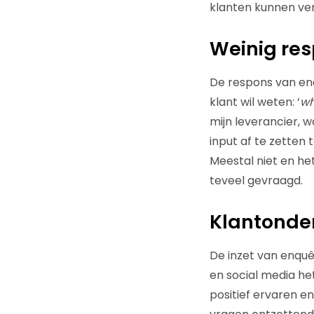
klanten kunnen ve
Weinig re
De respons van enq
klant wil weten: ‘
wh
mijn leverancier, w
input af te zetten
Meestal niet en het
teveel gevraagd.
Klantonder
De inzet van enquêt
en social media het
positief ervaren e