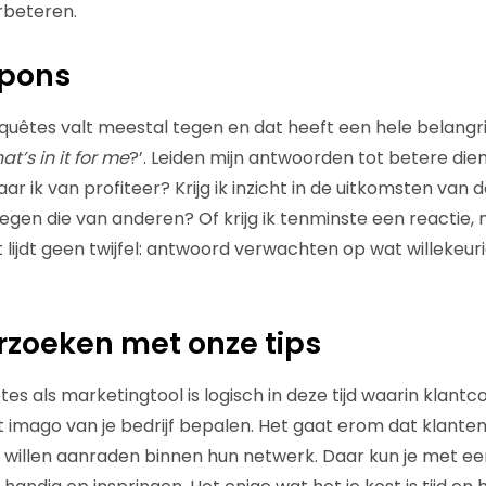
rbeteren.
spons
uêtes valt meestal tegen en dat heeft een hele belangri
at’s in it for me
?’. Leiden mijn antwoorden tot betere dien
aar ik van profiteer? Krijg ik inzicht in de uitkomsten van
 tegen die van anderen? Of krijg ik tenminste een reactie
 lijdt geen twijfel: antwoord verwachten op wat willekeur
zoeken met onze tips
es als marketingtool is logisch in deze tijd waarin klant
 imago van je bedrijf bepalen. Het gaat erom dat klanten 
n willen aanraden binnen hun netwerk. Daar kun je met e