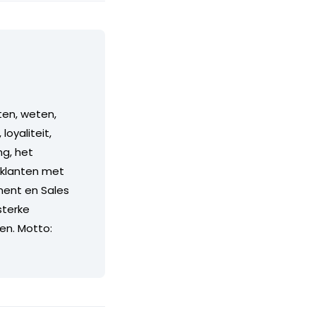
ten, weten,
oyaliteit,
ng, het
 klanten met
ment en Sales
sterke
n. Motto: