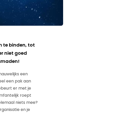
 te binden, tot
er niet goed
rsmaden!
auwelijks een
eel een pak aan
ebeurt er met je
mfantelijk roept
 helemaal niets mee?
ganisatie en je