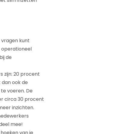
het slim inzetten
e vragen kunt
 operationeel
bij de
 zijn: 20 procent
t dan ook de
 te voeren. De
er circa 30 procent
meer inzichten.
 medewerkers
rdeel mee!
 hoeken van je