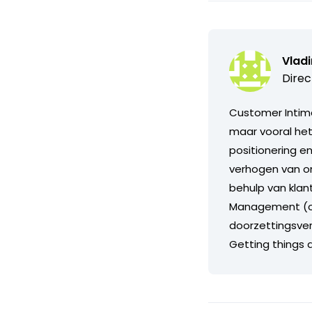
Vladi
Direc
Customer Intima
maar vooral het
positionering en
verhogen van om
behulp van kla
Management (o.a
doorzettingsve
Getting things 