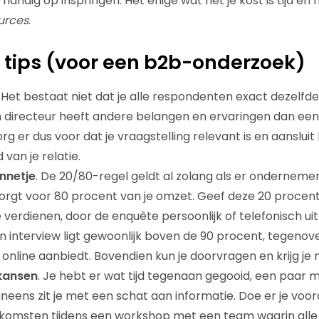
andig op inspringen. Het enige wat het je kost is tijd en 
urces
.
 tips (voor een b2b-onderzoek)
. Het bestaat niet dat je alle respondenten exact dezelfd
 directeur heeft andere belangen en ervaringen dan een
 er dus voor dat je vraagstelling relevant is en aansluit 
van je relatie.
onnetje
. De 20/80-regel geldt al zolang als er ondernemers
zorgt voor 80 procent van je omzet. Geef deze 20 procen
 verdienen, door de enquête persoonlijk of telefonisch uit
n interview ligt gewoonlijk boven de 90 procent, tegenov
 online aanbiedt. Bovendien kun je doorvragen en krijg je 
skansen
. Je hebt er wat tijd tegenaan gegooid, een paar
ineens zit je met een schat aan informatie. Doe er je voo
tkomsten tijdens een workshop met een team waarin alle