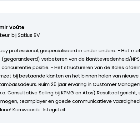
mir Voûte
teur bij
Satius BV
cy professional, gespecialiseerd in onder andere: - Het me
 (gegarandeerd) verbeteren van de klanttevredenheid/NPS, l
 concurrentie positie. - Het structureren van de Sales afdeli
zet bij bestaande klanten en het binnen halen van nieuwe
ntambassadeurs. Ruim 25 jaar ervaring in Customer Manage
. Consultative Selling bij KPMG en Atos) Resultaatgericht, 
rmogen, teamplayer en goede communicatieve vaardighede
done! Kernwaarde: Integriteit