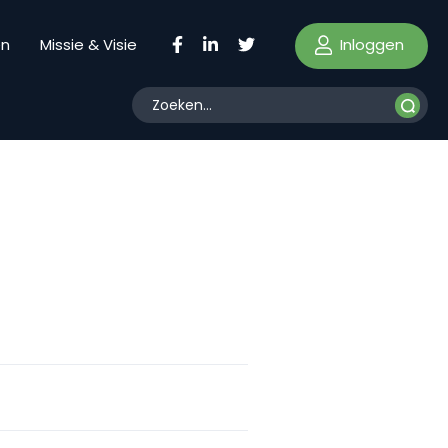
Inloggen
en
Missie & Visie