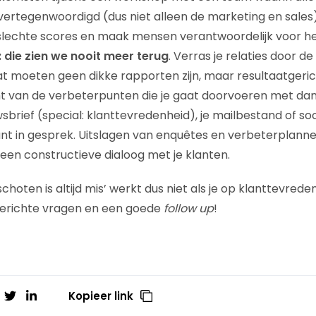
n vertegenwoordigd (dus niet alleen de marketing en sales
slechte scores en maak mensen verantwoordelijk voor he
 die zien we nooit meer terug
. Verras je relaties door 
at moeten geen dikke rapporten zijn, maar resultaatgeri
t van de verbeterpunten die je gaat doorvoeren met dan
wsbrief (special: klanttevredenheid), je mailbestand of s
ant in gesprek. Uitslagen van enquêtes en verbeterplanne
 een constructieve dialoog met je klanten.
choten is altijd mis’ werkt dus niet als je op klanttevrede
gerichte vragen en een goede
follow up
!
Kopieer link