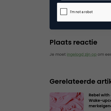
Categorie
Co
Tags
nie
Plaats reactie
Je moet
ingelogd zijn op
om een
Gerelateerde arti
Rebel with
Wake-upca
merkeigen