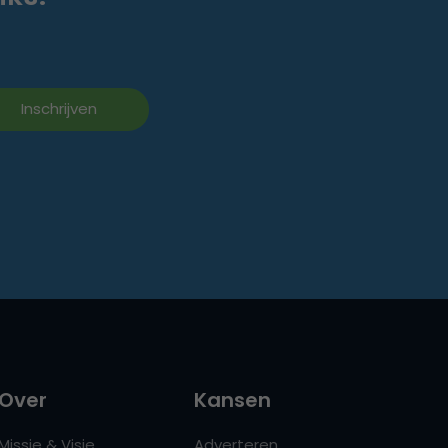
Over
Kansen
Missie & Visie
Adverteren