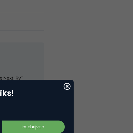
elNext, RvT
iks!