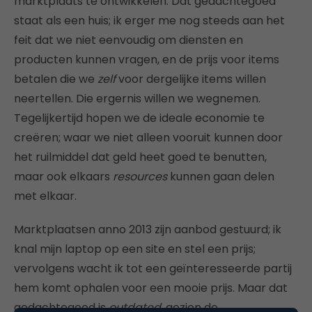
marktplaats te ontwikkelen. Dat gedachtegoed
staat als een huis; ik erger me nog steeds aan het
feit dat we niet eenvoudig om diensten en
producten kunnen vragen, en de prijs voor items
betalen die we
zelf
voor dergelijke items willen
neertellen. Die ergernis willen we wegnemen.
Tegelijkertijd hopen we de ideale economie te
creëren; waar we niet alleen vooruit kunnen door
het ruilmiddel dat geld heet goed te benutten,
maar ook elkaars
resources
kunnen gaan delen
met elkaar.
Marktplaatsen anno 2013 zijn aanbod gestuurd; ik
knal mijn laptop op een site en stel een prijs;
vervolgens wacht ik tot een geïnteresseerde partij
hem komt ophalen voor een mooie prijs. Maar dat
gedachtegoed is
outdated
, gezien de