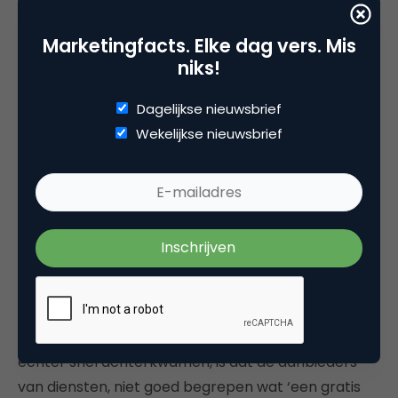
technologische ontwikkelingen die we momenteel
Marketingfacts. Elke dag vers. Mis
in handen hebben. De smartphone is de
outlet
niks!
geworden waar we snel en gemakkelijk hulp kunnen
inschakelen bij alledaagse taken. Zo ook bij de
Dagelijkse nieuwsbrief
zoektocht naar skills, tijd of talent. Wat je ervoor
Wekelijkse nieuwsbrief
wilt betalen, is vervolgens volledig aan jou.
Prachtig, toch?
Beta
Om terug te komen op de lancering van onze beta:
we konden na onderzoek vaststellen, dat onze site
(www.fray.it) een goede beleving neerzet en over
het algemeen goed wordt ontvangen. Waar we
echter snel achterkwamen, is dat de aanbieders
van diensten, niet goed begrepen wat ‘een gratis